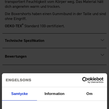
transportiert Feuchtigkeit vom Körper weg. Das Material hält
dich angenehm warm und trocken.
Die Boxershorts haben einen Gummibund in der Taille und sind
ohne Eingriff.
®
OEKO-TEX
Standard 100-zertifiziert.
Technische Spezifikation
Bewertungen
Sie benötigen vielleicht auch
Samtycke
Information
Om