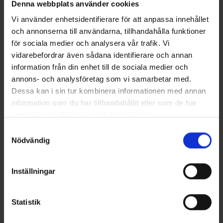
Denna webbplats använder cookies
Vi använder enhetsidentifierare för att anpassa innehållet
och annonserna till användarna, tillhandahålla funktioner
för sociala medier och analysera vår trafik. Vi
vidarebefordrar även sådana identifierare och annan
Linersocken Merinowolle
Linerhandschuhe Merinowolle
information från din enhet till de sociala medier och
Ab
6,50 €
Ab
14 €
annons- och analysföretag som vi samarbetar med.
Dessa kan i sin tur kombinera informationen med annan
Ähnliche Produkte
information som du har tillhandahållit eller som de har
samlat in när du har använt deras tjänster.
Läs mer om hur vi använder cookies
Samtyckesval
Nödvändig
Inställningar
Statistik
+
5
+
5