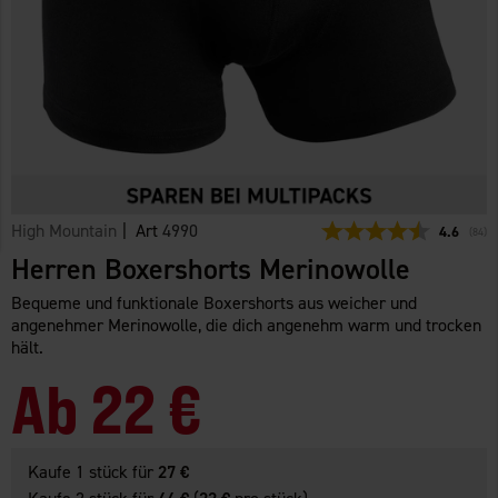
High Mountain
| Art
4990
Durchschn
4.6
(
abge
84
)
Herren Boxershorts Merinowolle
Bequeme und funktionale Boxershorts aus weicher und
angenehmer Merinowolle, die dich angenehm warm und trocken
hält.
Ab
22 €
Kaufe 1 stück für
27 €