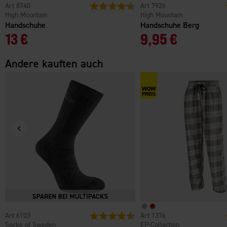
8740
Bewertung:
4.1 von 5 Sternen
7926
High Mountain
High Mountain
Handschuhe
Handschuhe Berg
13 €
9,95 €
Andere kauften auch
6103
Bewertung:
4.3 von 5 Sternen
1376
Socks of Sweden
EP-Collection