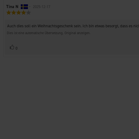
Autor
Tina N
•
Bewertungsdatum:
2025-12-17
Bewertung:
der
4.0
Rezension:
von
Rezensionstext:
Auch dies soll ein Weihnachtsgeschenk sein. Ich bin etwas besorgt, dass es nic
5
Sternen
Dies ist eine automatische Übersetzung. Original anzeigen.
Stimme
Bewertung(en)
0
zu