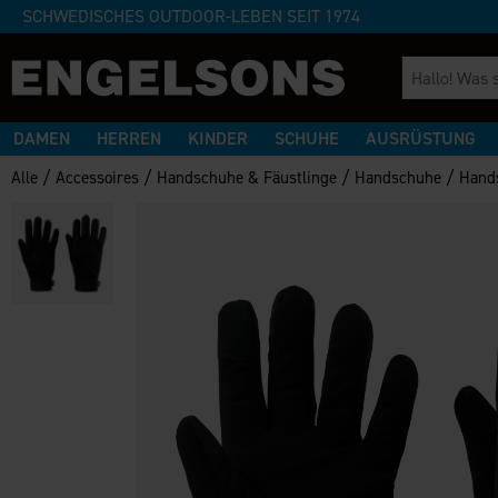
SCHWEDISCHES OUTDOOR-LEBEN SEIT 1974
DAMEN
HERREN
KINDER
SCHUHE
AUSRÜSTUNG
/
/
/
/
Alle
Accessoires
Handschuhe & Fäustlinge
Handschuhe
Hand