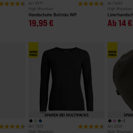
Bewertung:
4.3 von 5 Sternen
5977
Bewertung:
4.4 von 5 Sterne
5493
High Mountain
High Mountain
Handschuhe Bollnäs WP
Linerhandsc
19,95 €
Ab
14 €
+
2
Bewertung:
4.7 von 5 Sternen
1523
Bewertung:
4.6 von 5 Sterne
2330
High Mountain
High Mountain