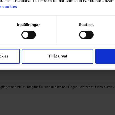
har tillhandahållit eller som de har samlat in när du har använt 
r cookies
Filter
ewertung
Bilder
Größentre
Inställningar
Statistik
 kühle Frühlings- und Herbsttage. Für den Winter nicht warm genug.
okies
Tillåt urval
finger und viel zu lang für Daumen und kleinen Finger = einfach zu fixieren statt 