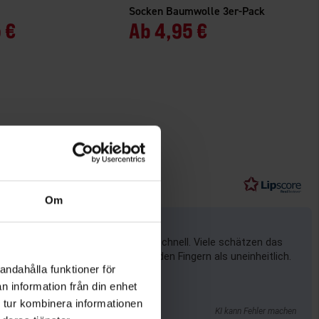
Socken Baumwolle 3er-Pack
 €
Ab
4,95 €
Om
net, und die Lieferung erfolgte schnell. Viele schätzen das
als zu kalt oder die Passform an den Fingern als uneinheitlich.
andahålla funktioner för
n information från din enhet
 tur kombinera informationen
KI kann Fehler machen