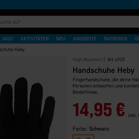
JAGD
AKTIVITÄTEN
NEU
ANGEBOTE
RATGEBER
O
schuhe Heby
High Mountain
| Art
4928
Handschuhe Heby
Fingerhandschuhe, die deine Hän
Personen entworfen und kombin
Bedürfnisse.
14,95 €
inkl.
Farbe:
Schwarz