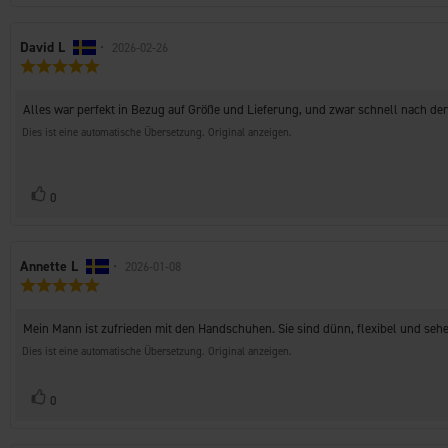
Autor
David L
•
Bewertungsdatum:
2026-02-26
Bewertung:
der
5.0
Rezension:
von
Rezensionstext:
Alles war perfekt in Bezug auf Größe und Lieferung, und zwar schnell nach der
5
Sternen
Dies ist eine automatische Übersetzung. Original anzeigen.
Stimme
Bewertung(en)
0
zu
Autor
Annette L
•
Bewertungsdatum:
2026-01-08
Bewertung:
der
5.0
Rezension:
von
Rezensionstext:
Mein Mann ist zufrieden mit den Handschuhen. Sie sind dünn, flexibel und seh
5
Sternen
Dies ist eine automatische Übersetzung. Original anzeigen.
Stimme
Bewertung(en)
0
zu