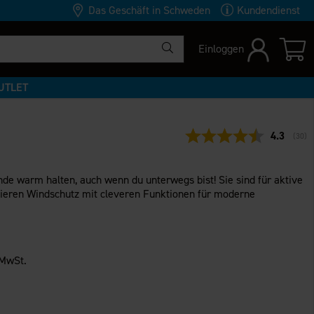
Das Geschäft in Schweden
Kundendienst
Einloggen
UTLET
Durchschn
4.3
(
abge
30
)
de warm halten, auch wenn du unterwegs bist! Sie sind für aktive
ieren Windschutz mit cleveren Funktionen für moderne
 MwSt.