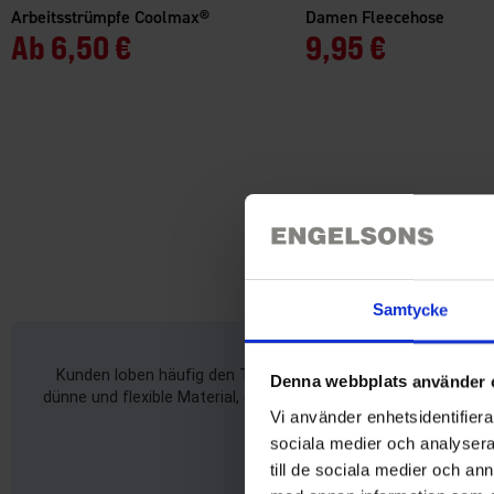
Arbeitsstrümpfe Coolmax®
Damen Fleecehose
Ab
6,50 €
9,95 €
Samtycke
Kunden loben häufig den Tragekomfort, das modische Design 
Denna webbplats använder 
dünne und flexible Material, das sich ideal für Frühlings- und
Vi använder enhetsidentifierar
sociala medier och analysera 
till de sociala medier och a