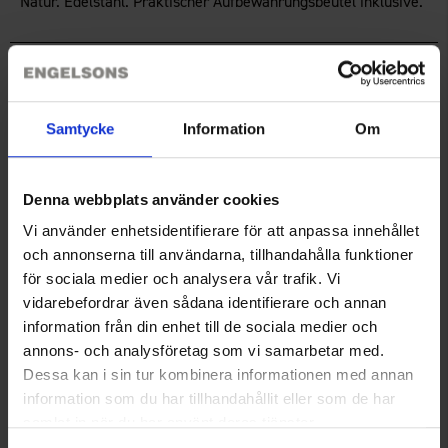
Natur. Edelstahl. Praktischer Aufbewahrungsbeutel inklusive.
Technische Spezifikation
Samtycke
Information
Om
Sie benötigen vielleicht auch
Denna webbplats använder cookies
Vi använder enhetsidentifierare för att anpassa innehållet
och annonserna till användarna, tillhandahålla funktioner
för sociala medier och analysera vår trafik. Vi
vidarebefordrar även sådana identifierare och annan
information från din enhet till de sociala medier och
annons- och analysföretag som vi samarbetar med.
Dessa kan i sin tur kombinera informationen med annan
information som du har tillhandahållit eller som de har
Becher mit Karabinerhaken
Grillspieß niHolzgriff
samlat in när du har använt deras tjänster.
Ab
5,95 €
Ab
4,50 €
Läs mer om hur vi använder cookies