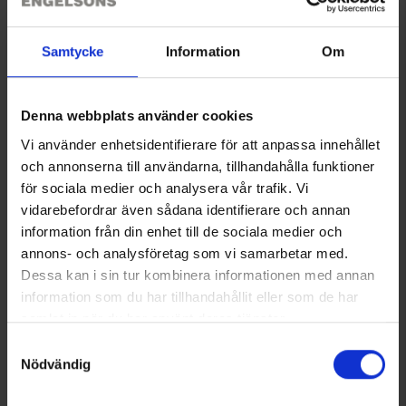
Samtycke
Information
Om
Denna webbplats använder cookies
Vi använder enhetsidentifierare för att anpassa innehållet
och annonserna till användarna, tillhandahålla funktioner
för sociala medier och analysera vår trafik. Vi
vidarebefordrar även sådana identifierare och annan
Aufbewahrungstasche für
Hällmark Bratspatel
information från din enhet till de sociala medier och
Bratpfanne 48cm
13 €
annons- och analysföretag som vi samarbetar med.
16 €
Dessa kan i sin tur kombinera informationen med annan
information som du har tillhandahållit eller som de har
Ähnliche Produkte
samlat in när du har använt deras tjänster.
Andere kauften auch
Läs mer om hur vi använder cookies
Samtyckesval
Nödvändig