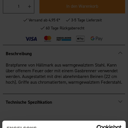
In den Warenkorb
Versand ab 4,95 €*
3-5 Tage Lieferzeit
60 Tage Rückgaberecht
Beschreibung
Bratpfanne von Hällmark aus warmgewalztem Stahl. Kann
über offenem Feuer oder mit einem Gasbrenner verwendet
werden. Ausgestattet mit drei abnehmbaren Beinen (22 cm
hoch). Griffe aus chromatiertem, warmgewalztem Federstahl.
Technische Spezifikation
Sie benötigen vielleicht auch