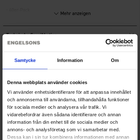
• 40er-Pack
Mehr anzeigen
• AA
• Lange Lebensdauer
Technische Spezifikation
• 1,5 Volt
Bewertungen
Samtycke
Information
Om
Sie benötigen vielleicht auch
Denna webbplats använder cookies
Vi använder enhetsidentifierare för att anpassa innehållet
och annonserna till användarna, tillhandahålla funktioner
för sociala medier och analysera vår trafik. Vi
vidarebefordrar även sådana identifierare och annan
information från din enhet till de sociala medier och
annons- och analysföretag som vi samarbetar med.
Dessa kan i sin tur kombinera informationen med annan