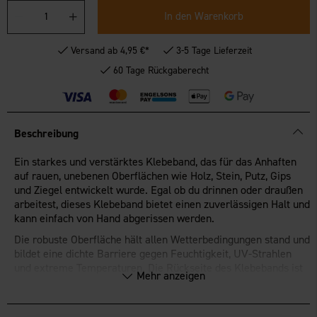
In den Warenkorb
Versand ab 4,95 €*
3-5 Tage Lieferzeit
60 Tage Rückgaberecht
Beschreibung
Ein starkes und verstärktes Klebeband, das für das Anhaften
auf rauen, unebenen Oberflächen wie Holz, Stein, Putz, Gips
und Ziegel entwickelt wurde. Egal ob du drinnen oder draußen
arbeitest, dieses Klebeband bietet einen zuverlässigen Halt und
kann einfach von Hand abgerissen werden.
Die robuste Oberfläche hält allen Wetterbedingungen stand und
bildet eine dichte Barriere gegen Feuchtigkeit, UV-Strahlen
und extreme Temperaturen. Die Rückseite des Klebebands ist
Mehr anzeigen
mit extra dichtem Gewebe verstärkt, was zu seiner Haltbarkeit
beiträgt. Mit einem Klebstoff, der doppelt so dick ist wie bei
herkömmlichen Silberklebebändern, kann Gorilla Tape unebene