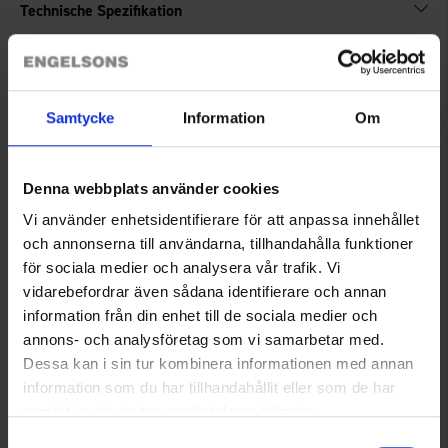
Oberflächen ausgleichen und bietet einen superstarken Halt.
Technische Spezifikation
Diese Version ist die handlichere und etwas schmalere
Variante von Gorilla Tape, was sie einfach mitzunehmen
macht. Die praktische Rolle nimmt nicht viel Platz ein und
Sie benötigen vielleicht auch
wiegt wenig, was sie perfekt für die Tasche oder den Rucksack
Samtycke
Information
Om
macht – immer bereit für den Einsatz!
Denna webbplats använder cookies
Vi använder enhetsidentifierare för att anpassa innehållet
och annonserna till användarna, tillhandahålla funktioner
för sociala medier och analysera vår trafik. Vi
vidarebefordrar även sådana identifierare och annan
information från din enhet till de sociala medier och
annons- och analysföretag som vi samarbetar med.
Gorilla Glue 60 ml
Gorilla Tape Transparente
Dessa kan i sin tur kombinera informationen med annan
9,95 €
Reparaturklebeband 8,2m x
48mm
information som du har tillhandahållit eller som de har
14,95 €
samlat in när du har använt deras tjänster.
Läs mer om hur vi använder cookies
Samtyckesval