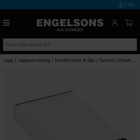
FAQ
AUS SCHWEDEN
/
/
/
Jagd
Jagdausrustüng
Hundetracker & Gps
Garmin Lithium-ion battery for Alpha handhelds