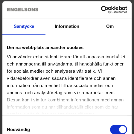
Sie benötigen vielleicht auch
Samtycke
Information
Om
Denna webbplats använder cookies
Vi använder enhetsidentifierare för att anpassa innehållet
och annonserna till användarna, tillhandahålla funktioner
för sociala medier och analysera vår trafik. Vi
vidarebefordrar även sådana identifierare och annan
information från din enhet till de sociala medier och
Herren Regenanzug WP
Bauchtasche Deer 2.0
annons- och analysföretag som vi samarbetar med.
Polyurethan
24,95 €
Dessa kan i sin tur kombinera informationen med annan
49 €
information som du har tillhandahållit eller som de har
samlat in när du har använt deras tjänster.
Ähnliche Produkte
Läs mer om hur vi använder cookies
Samtyckesval
Nödvändig
Andere kauften auch