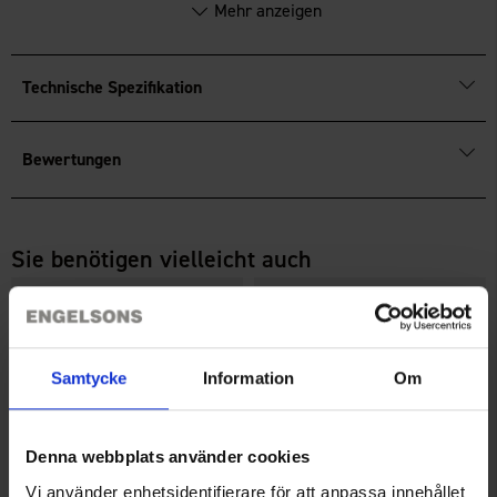
Mehr anzeigen
Wasserdichtes Membran, das vor Nässe und Schmutz
schützt
Verstellbare Passform mit Kordelzug und Stahlseilzug
Technische Spezifikation
Schützt vor Schnee, Schneematsch und Zecken
Bewertungen
Sie benötigen vielleicht auch
Samtycke
Information
Om
Denna webbplats använder cookies
Vi använder enhetsidentifierare för att anpassa innehållet