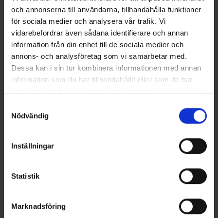
och annonserna till användarna, tillhandahålla funktioner
Grillspieß niHolzgriff
Jagdponcho WP Polyurethan
för sociala medier och analysera vår trafik. Vi
Ab
4,50 €
Grün
vidarebefordrar även sådana identifierare och annan
39 €
information från din enhet till de sociala medier och
annons- och analysföretag som vi samarbetar med.
Ähnliche Produkte
Dessa kan i sin tur kombinera informationen med annan
information som du har tillhandahållit eller som de har
samlat in när du har använt deras tjänster.
Läs mer om hur vi använder cookies
Samtyckesval
Nödvändig
Inställningar
Statistik
1897
Bewertung:
4.0 von 5 Sternen
7253
High Mountain
High Mountain
Marknadsföring
Gamaschen Hållö
Bauchtasche Active