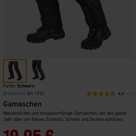
Farbe:
Schwarz
Brokared
| Art
1992
Durchschni
4.3
(
abgeg
110
)
Gamaschen
Wasserdichte und strapazierfähige Gamaschen, die das ganze
Jahr über vor Nässe, Schmutz, Schnee und Zecken schützen.
19,95 €