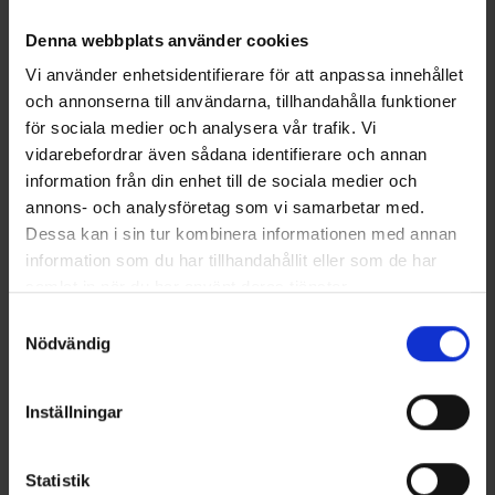
Denna webbplats använder cookies
Vi använder enhetsidentifierare för att anpassa innehållet
och annonserna till användarna, tillhandahålla funktioner
för sociala medier och analysera vår trafik. Vi
vidarebefordrar även sådana identifierare och annan
+
1
Schlauchtuch Fleece
Magische Fingerhandschuhe
information från din enhet till de sociala medier och
Ab
3,95 €
3er-Pack
annons- och analysföretag som vi samarbetar med.
Ab
4,95 €
Dessa kan i sin tur kombinera informationen med annan
information som du har tillhandahållit eller som de har
Ähnliche Produkte
samlat in när du har använt deras tjänster.
Läs mer om hur vi använder cookies
Samtyckesval
Nödvändig
Inställningar
Statistik