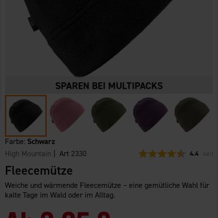
Farbe:
Schwarz
High Mountain
| Art
2330
Durchschni
4.4
(
abgeg
481
)
Fleecemütze
Weiche und wärmende Fleecemütze – eine gemütliche Wahl für
kalte Tage im Wald oder im Alltag.