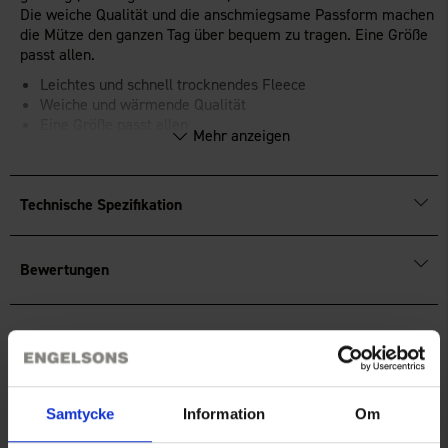
Die weiche Qualität und die anschmiegsame Passform machen
die Mütze den ganzen Tag über bequem zu tragen. Eine Größe
passt allen.
Leichtes und schnell trocknendes Fleece
Weiche und wärmende Qualität
Eine Größe passt allen
Mehr anzeigen
OEKO-TEX®
Standard 100-zertifiziert.
Technische Spezifikation
Bewertungen
Sie benötigen vielleicht auch
Samtycke
Information
Om