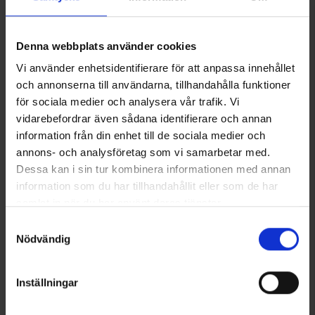
Denna webbplats använder cookies
Vi använder enhetsidentifierare för att anpassa innehållet
och annonserna till användarna, tillhandahålla funktioner
för sociala medier och analysera vår trafik. Vi
vidarebefordrar även sådana identifierare och annan
information från din enhet till de sociala medier och
annons- och analysföretag som vi samarbetar med.
+
1
Socken Coolmax® Grau
Fleecemütze
Dessa kan i sin tur kombinera informationen med annan
Ab
6,50 €
Ab
2,95 €
information som du har tillhandahållit eller som de har
samlat in när du har använt deras tjänster.
Läs mer om hur vi använder cookies
Ähnliche Produkte
Samtyckesval
Nödvändig
Inställningar