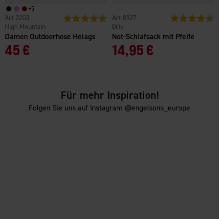
+
5
2203
Bewertung:
4.4 von 5 Sternen
8927
Bewertung:
4
High Mountain
Briv
Damen Outdoorhose Helags
Not-Schlafsack mit Pfeife
45 €
14,95 €
Für mehr Inspiration!
Folgen Sie uns auf Instagram @engelsons_europe