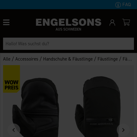
FAQ
AUS SCHWEDEN
/
/
/
/
Alle
Accessoires
Handschuhe & Fäustlinge
Fäustlinge
Fäustlinge Vemdalen WP