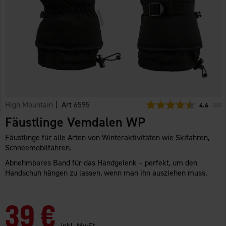
High Mountain
| Art
6595
Durchschn
4.6
(
abge
65
)
Fäustlinge Vemdalen WP
Fäustlinge für alle Arten von Winteraktivitäten wie Skifahren,
Schneemobilfahren.
Abnehmbares Band für das Handgelenk – perfekt, um den
Handschuh hängen zu lassen, wenn man ihn ausziehen muss.
39 €
inkl. MwSt.