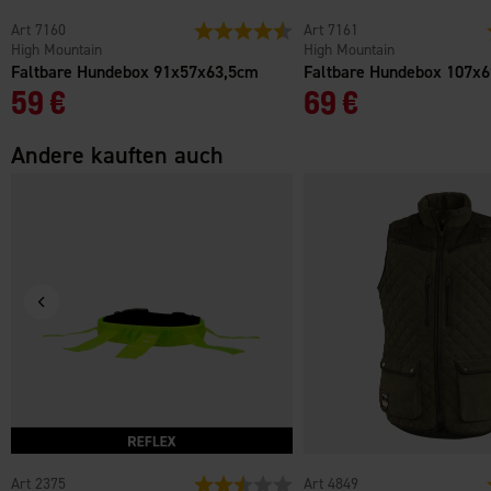
7160
Bewertung:
4.3 von 5 Sternen
7161
High Mountain
High Mountain
Faltbare Hundebox 91x57x63,5cm
Faltbare Hundebox 107x
59 €
69 €
Andere kauften auch
2375
Bewertung:
2.5 von 5 Sternen
4849