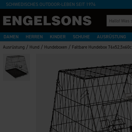
SCHWEDISCHES OUTDOOR-LEBEN SEIT 1974
DAMEN
HERREN
KINDER
SCHUHE
AUSRÜSTUNG
/
/
/
Ausrüstung
Hund
Hundeboxen
Faltbare Hundebox 76x52,5x60