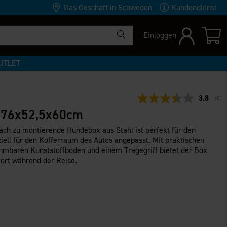
Das Geschäft in Schweden
Kundendienst
Einloggen
UTLET
Durchsch
3.8
(
abg
5
)
x 76x52,5x60cm
fach zu montierende Hundebox aus Stahl ist perfekt für den
iell für den Kofferraum des Autos angepasst. Mit praktischen
mbaren Kunststoffboden und einem Tragegriff bietet der Box
fort während der Reise.