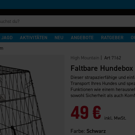
JAGD
AKTIVITÄTEN
NEU
ANGEBOTE
RATGEBER
O
cm
High Mountain
| Art
7162
Faltbare Hundebo
Dieser strapazierfähige und ein
Transport Ihres Hundes und spez
Funktionen wie einem herausneh
sowohl Sicherheit als auch Kom
49 €
inkl. MwSt.
Farbe:
Schwarz