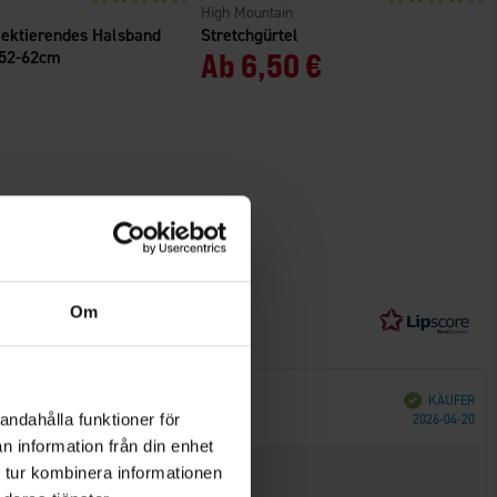
High Mountain
ektierendes Halsband
Stretchgürtel
 52-62cm
Ab
6,50 €
Om
Verifiziert
KÄUFER
Kau
andahålla funktioner för
2026-04-20
n information från din enhet
 tur kombinera informationen