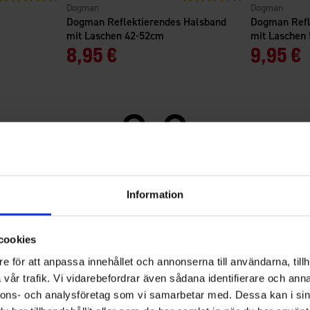
Dogman
Dogman
Dogman Reflektierendes Halsband
Dogman Refl
mit Laschen 42-52cm
mit Laschen
8,95 €
9,95 €
3.8
Bewertung:
3.8
Basierend auf 5 Bewertungen und
Information
von
5 Rezensionen
5
Filter
Sternen
cookies
Bewertung
Bilder
e för att anpassa innehållet och annonserna till användarna, tillh
vår trafik. Vi vidarebefordrar även sådana identifierare och anna
 Hund ist jetzt sicher im Auto.
nnons- och analysföretag som vi samarbetar med. Dessa kan i sin