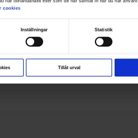
har tillhandahållit eller som de har samlat in när du har använt 
r cookies
Inställningar
Statistik
lege, es zurückzuschicken.
okies
Tillåt urval