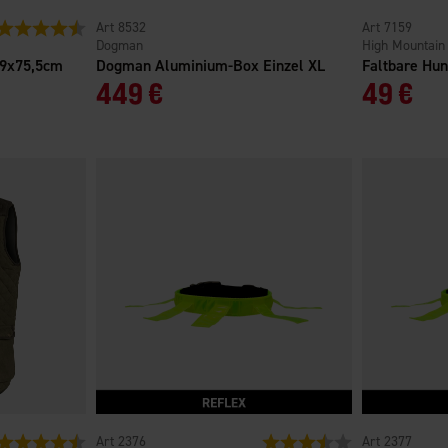
Bewertung:
4.7 von 5 Sternen
8532
7159
Dogman
High Mountain
69x75,5cm
Dogman Aluminium-Box Einzel XL
Faltbare Hu
449 €
49 €
Bewertung:
4.8 von 5 Sternen
2376
Bewertung:
3.3 von 5 Sterne
2377