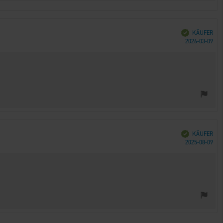
Verifiziert
KÄUFER
Kau
2026-03-09
Verifiziert
KÄUFER
Kau
2025-08-09