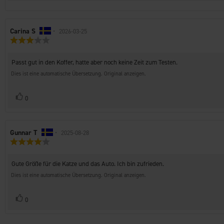
Autor
Carina S
•
Bewertungsdatum:
2026-03-25
Bewertung:
der
3.0
Rezension:
von
Rezensionstext:
Passt gut in den Koffer, hatte aber noch keine Zeit zum Testen.
5
Sternen
Dies ist eine automatische Übersetzung. Original anzeigen.
Stimme
Bewertung(en)
0
zu
Autor
Gunnar T
•
Bewertungsdatum:
2025-08-28
Bewertung:
der
4.0
Rezension:
von
Rezensionstext:
Gute Größe für die Katze und das Auto. Ich bin zufrieden.
5
Sternen
Dies ist eine automatische Übersetzung. Original anzeigen.
Stimme
Bewertung(en)
0
zu