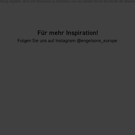
wertung abgeben, ohne eine Rezension zu schreiben, und aus diesem Grund die Anzahl der Bewer
Für mehr Inspiration!
Folgen Sie uns auf Instagram @engelsons_europe