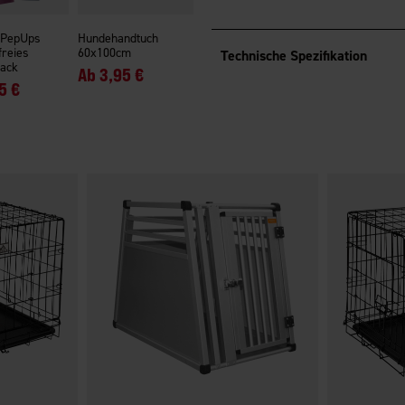
 PepUps
Hundehandtuch
freies
60x100cm
Technische Spezifikation
ack
Ab
3,95 €
5 €