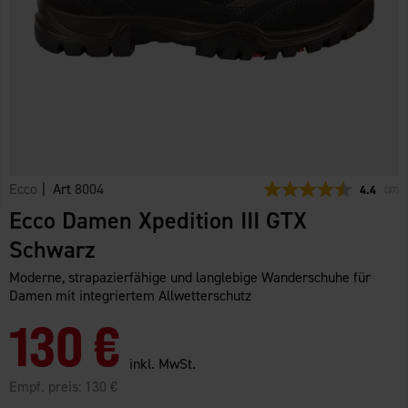
Ecco
| Art
8004
Durchschn
4.4
(
abge
37
)
Ecco Damen Xpedition III GTX
Schwarz
Moderne, strapazierfähige und langlebige Wanderschuhe für
Damen mit integriertem Allwetterschutz
130 €
inkl. MwSt.
Empf. preis:
130 €