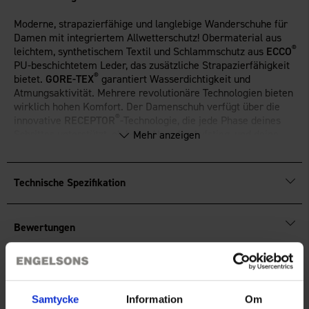
Moderne, strapazierfähige und langlebige Wanderschuhe für
Damen mit integriertem Allwetterschutz! Obermaterial aus
®
leichtem, synthetischem Textil und Schlammschutz aus
ECCO
PU-beschichtetem Leder, das zusätzliche Strapazierfähigkeit
®
bietet.
GORE-TEX
garantiert Wasserdichtigkeit und
Atmungsaktivität. Mehrere revolutionäre Technologien bieten
wirklich hohen Komfort. Der Damenschuh verfügt über die
®
innovative
RECEPTOR
-Technologie, die jede Phase deines
Schrittes unterstützt, ob beim Ab- oder Aufstieg, und deine
Mehr anzeigen
Bewegungen auf bequeme Weise so effizient wie möglich
macht. Der Schuh ist mit einer robusten Gummiaußensohle
ausgestattet, die außergewöhnlichen Grip und Haltbarkeit bei
Technische Spezifikation
allen Wetterbedingungen bietet. Herausnehmbare Innensohle.
Bewertungen
Sie benötigen vielleicht auch
Samtycke
Information
Om