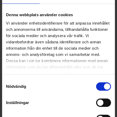
Denna webbplats använder cookies
Vi använder enhetsidentifierare för att anpassa innehållet
och annonserna till användarna, tillhandahålla funktioner
för sociala medier och analysera vår trafik. Vi
vidarebefordrar även sådana identifierare och annan
information från din enhet till de sociala medier och
annons- och analysföretag som vi samarbetar med.
OrganoTex ShoeCare Cleaner
Kurzschaft-Baumwollsocken
Dessa kan i sin tur kombinera informationen med annan
13 €
Ab
3,50 €
information som du har tillhandahållit eller som de har
samlat in när du har använt deras tjänster.
Ähnliche Produkte
Läs mer om hur vi använder cookies
Samtyckesval
Nödvändig
Inställningar