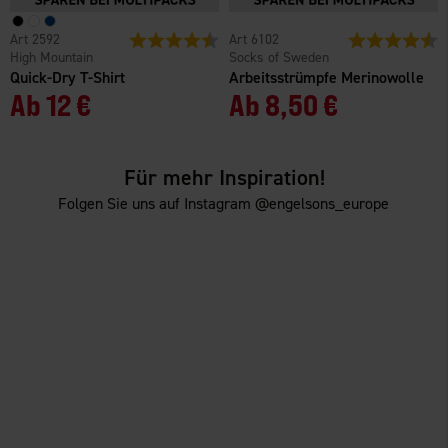
2592
Bewertung:
4.4 von 5 Sternen
6102
Bewertung:
4
High Mountain
Socks of Sweden
Quick-Dry T-Shirt
Arbeitsstrümpfe Merinowolle
Ab
12 €
Ab
8,50 €
Für mehr Inspiration!
Folgen Sie uns auf Instagram @engelsons_europe