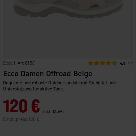
Ecco
| Art
8156
Durchschn
4.8
(
abge
23
)
Ecco Damen Offroad Beige
Bequeme und robuste Outdoorsandale mit Stabilität und
Unterstützung für aktive Tage.
120 €
inkl. MwSt.
Empf. preis:
120 €