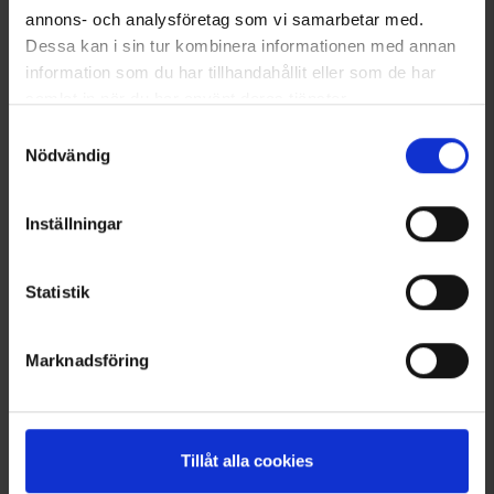
annons- och analysföretag som vi samarbetar med.
Dessa kan i sin tur kombinera informationen med annan
information som du har tillhandahållit eller som de har
samlat in när du har använt deras tjänster.
Läs mer om hur vi använder cookies
Samtyckesval
Nödvändig
+
4
Damen Skort Adventure
Visor
Inställningar
29 €
Ab
5,95 €
Ähnliche Produkte
Statistik
Andere kauften auch
Marknadsföring
Tillåt alla cookies