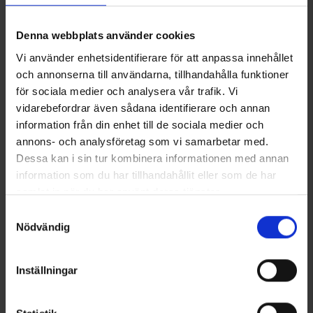
Denna webbplats använder cookies
Vi använder enhetsidentifierare för att anpassa innehållet
och annonserna till användarna, tillhandahålla funktioner
för sociala medier och analysera vår trafik. Vi
vidarebefordrar även sådana identifierare och annan
information från din enhet till de sociala medier och
annons- och analysföretag som vi samarbetar med.
OrganoTex ShoeCare Cleaner
SIDAS Dryer Bags Cedar Wood
Dessa kan i sin tur kombinera informationen med annan
13 €
19,95 €
information som du har tillhandahållit eller som de har
samlat in när du har använt deras tjänster.
Ähnliche Produkte
Läs mer om hur vi använder cookies
Samtyckesval
Nödvändig
Inställningar