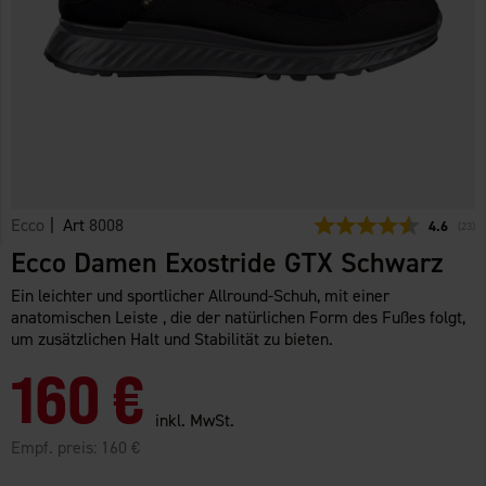
Ecco
| Art
8008
Durchschn
4.6
(
abge
23
)
Ecco Damen Exostride GTX Schwarz
Ein leichter und sportlicher Allround-Schuh, mit einer
anatomischen Leiste , die der natürlichen Form des Fußes folgt,
um zusätzlichen Halt und Stabilität zu bieten.
160 €
inkl. MwSt.
Empf. preis:
160 €