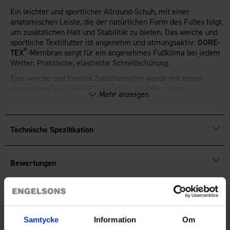
Ein leichter und sportlicher Allround-Schuh, mit einer
anatomischen Leiste, die der natürlichen Form des Fußes folgt,
um zusätzlichen Halt und Stabilität zu bieten. Das weiche und
sportliche Textilfutter ist angenehm und atmungsaktiv.
GORE-
®
TEX
-Membran sorgt für ein angenehmes Fußklima bei jedem
Wetter. Praktische, elastische Schnellschürung.
Eine weiche und flexible Zwischensohle wurde mit einem
innovativen SHOCK-THRU-Punkt für Stoßdämpfung
Mehr anzeigen
kombiniert. Die Gummiaußensohle bietet Strapazierfähigkeit
und Grip in jedem Gelände. Herausnehmbare Innensohle.
Technische Spezifikation
Bewertungen
Sie benötigen vielleicht auch
Samtycke
Information
Om