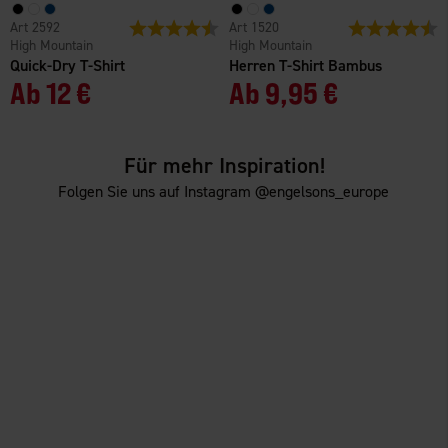
2592
Bewertung:
4.4 von 5 Sternen
1520
Bewertung:
4
High Mountain
High Mountain
Quick-Dry T-Shirt
Herren T-Shirt Bambus
Ab
12 €
Ab
9,95 €
Für mehr Inspiration!
Folgen Sie uns auf Instagram @engelsons_europe