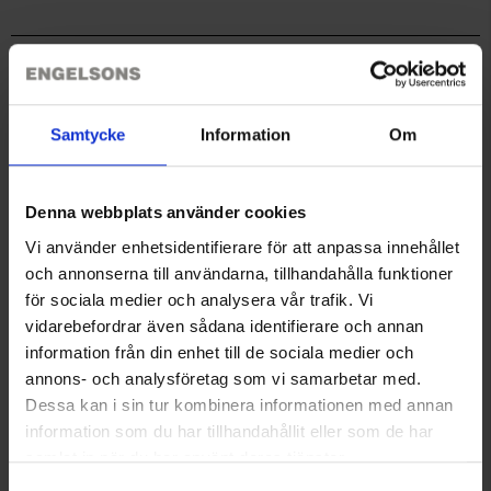
Technische Spezifikation
Samtycke
Information
Om
Sie benötigen vielleicht auch
Denna webbplats använder cookies
Vi använder enhetsidentifierare för att anpassa innehållet
och annonserna till användarna, tillhandahålla funktioner
för sociala medier och analysera vår trafik. Vi
vidarebefordrar även sådana identifierare och annan
information från din enhet till de sociala medier och
annons- och analysföretag som vi samarbetar med.
Dessa kan i sin tur kombinera informationen med annan
information som du har tillhandahållit eller som de har
Plutotuch Original 50x70 cm
Dogman Lieblingssnack 750 g
Ab
9,95 €
Ab
3,95 €
samlat in när du har använt deras tjänster.
Läs mer om hur vi använder cookies
Samtyckesval