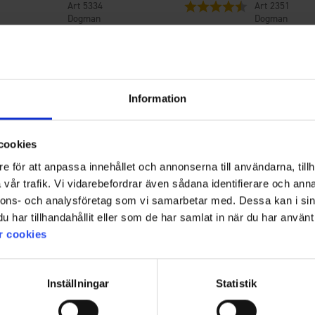
5334
Bewertung:
4.4 von 5 Sterne
2351
Dogman
Dogman
ina
Dogman Gemahlene Kaurollen 10er-
Dogman Anti-
Pack
Ab
16 €
Ab
1,20 €
Information
4.8
cookies
e för att anpassa innehållet och annonserna till användarna, tillh
Bewertung:
vår trafik. Vi vidarebefordrar även sådana identifierare och anna
4.8
nnons- och analysföretag som vi samarbetar med. Dessa kan i sin
Basierend auf 4 Bewertungen und
von
har tillhandahållit eller som de har samlat in när du har använt 
3 Rezensionen
5
Filter
r cookies
Sternen
Bewertung
Bilder
Inställningar
Statistik