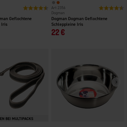
n
Bewertung:
4.8 von 5 Sternen
2356
Bewertung:
4
Dogman
man Geflochtene
Dogman Dogman Geflochtene
 Iris
Schleppleine Iris
22 €