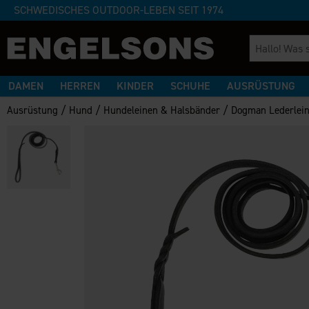
SCHWEDISCHES OUTDOOR-LEBEN SEIT 1974
DAMEN
HERREN
KINDER
SCHUHE
AUSRÜSTUNG
/
/
/
Ausrüstung
Hund
Hundeleinen & Halsbänder
Dogman Lederlei