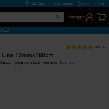
Das Geschäft in Schweden
Kundendienst
Einloggen
UTLET
Durchsch
4.8
(
abg
4
)
e Lina 12mmx180cm
flanzlich gegerbtem Leder von hoher Qualität.