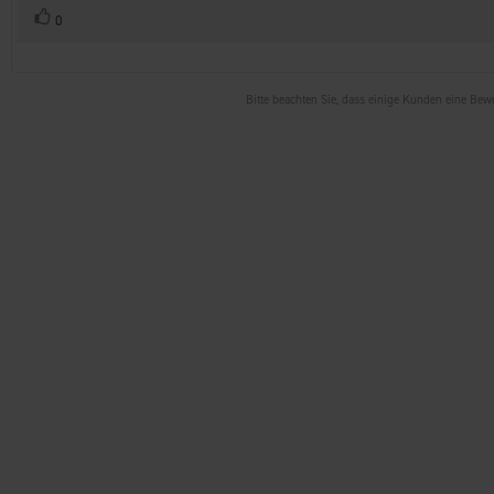
Stimme
Bewertung(en)
0
zu
Bitte beachten Sie, dass einige Kunden eine Be