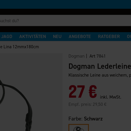
JAGD
AKTIVITÄTEN
NEU
ANGEBOTE
RATGEBER
O
ne Lina 12mmx180cm
Dogman
| Art
7841
Dogman Lederlein
Klassische Leine aus weichem, p
27 €
inkl. MwSt.
Empf. preis:
29,50 €
Farbe:
Schwarz