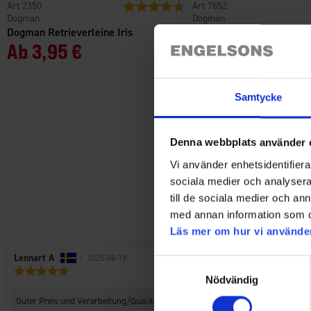
2350
Bewertung:
4.6 von 5 Sternen
7852
Dogman
Dogman
Dogman Retrieverleine Iris
Dogman Lederhalsband L
Ab
3,95 €
Verstellbar 16mmx40cm
8,95 €
Samtycke
Denna webbplats använder 
Vi använder enhetsidentifierar
sociala medier och analysera 
till de sociala medier och a
med annan information som du 
Läs mer om hur vi använde
Autor
Lennart A
•
Bewertungsdatum:
2025-08-19
Samtyckesval
Bewertung:
der
Nödvändig
5.0
Rezension:
von
Rezensionstext:
Guter Preis und Verarbeitung/Qualität
5