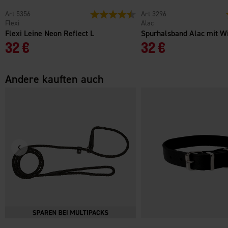
5356
Bewertung:
4.7 von 5 Sternen
3296
Flexi
Alac
Flexi Leine Neon Reflect L
Spurhalsband Alac mit W
32 €
32 €
Andere kauften auch