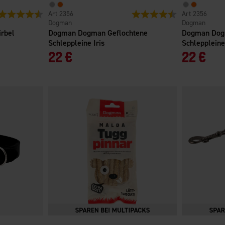
Bewertung:
4.3 von 5 Sternen
2356
Bewertung:
4.8 von 5 Sterne
2356
Dogman
Dogman
irbel
Dogman Dogman Geflochtene
Dogman Dog
Schleppleine Iris
Schleppleine
22 €
22 €