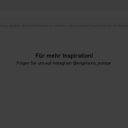
wertung abgeben, ohne eine Rezension zu schreiben, und aus diesem Grund die Anzahl der Bewer
Für mehr Inspiration!
Folgen Sie uns auf Instagram @engelsons_europe