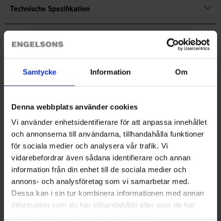
Technische Spezifikation
Bewertungen
Samtycke
Information
Om
Sie benötigen vielleicht auch
Denna webbplats använder cookies
Vi använder enhetsidentifierare för att anpassa innehållet
och annonserna till användarna, tillhandahålla funktioner
för sociala medier och analysera vår trafik. Vi
vidarebefordrar även sådana identifierare och annan
information från din enhet till de sociala medier och
annons- och analysföretag som vi samarbetar med.
Dessa kan i sin tur kombinera informationen med annan
information som du har tillhandahållit eller som de har
Dogman Reflektierendes
Hundemantel Reflex
samlat in när du har använt deras tjänster.
Halsband mit Laschen 32-42cm