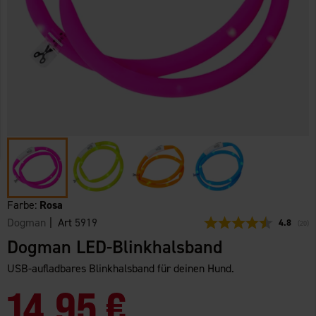
Farbe:
Rosa
Dogman
| Art
5919
Durchschn
4.8
(
abge
20
)
Dogman LED-Blinkhalsband
USB-aufladbares Blinkhalsband für deinen Hund.
14,95 €