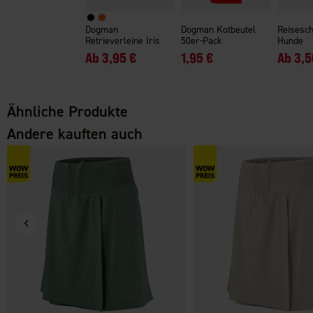
Dogman
Dogman Kotbeutel
Reisesch
Retrieverleine Iris
50er-Pack
Hunde
Ab
3,95 €
1,95 €
Ab
3,5
Ähnliche Produkte
Andere kauften auch