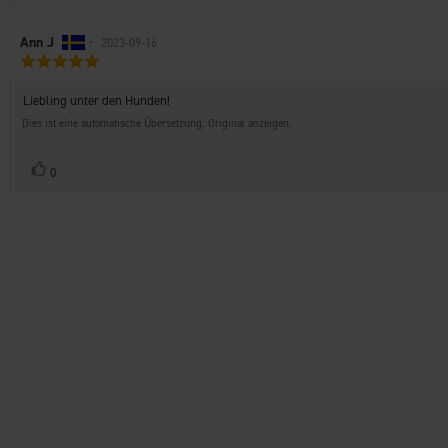
Autor
Ann J
•
Bewertungsdatum:
2023-09-16
Bewertung:
der
5.0
Rezension:
von
Rezensionstext:
Liebling unter den Hunden!
5
Sternen
Dies ist eine automatische Übersetzung. Original anzeigen.
Stimme
Bewertung(en)
0
zu