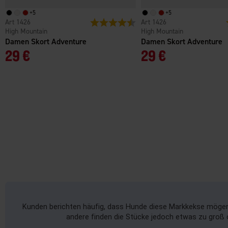
+
5
+
5
1426
Bewertung:
4.7 von 5 Sternen
1426
High Mountain
High Mountain
Damen Skort Adventure
Damen Skort Adventure
29 €
29 €
Kunden berichten häufig, dass Hunde diese Markkekse mögen 
andere finden die Stücke jedoch etwas zu groß 