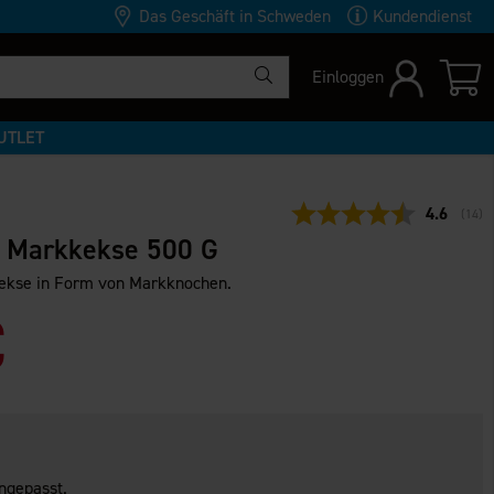
Das Geschäft in Schweden
Kundendienst
Einloggen
UTLET
Durchschn
4.6
(
abge
14
)
 Markkekse 500 G
ekse in Form von Markknochen.
€
ngepasst.