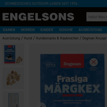
SCHWEDISCHES OUTDOOR-LEBEN SEIT 1974
DAMEN
HERREN
KINDER
SCHUHE
AUSRÜSTUNG
/
/
/
Ausrüstung
Hund
Hundesnacks & Kauknochen
Dogman Knuspri