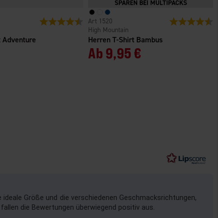
n
Bewertung:
4.7 von 5 Sternen
1520
Bewertung:
4
High Mountain
 Adventure
Herren T-Shirt Bambus
Ab
9,95 €
ie ideale Größe und die verschiedenen Geschmacksrichtungen,
fallen die Bewertungen überwiegend positiv aus.