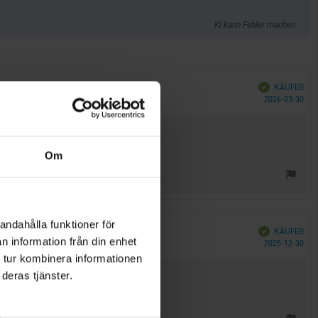
KI kann Fehler machen
Verifiziert
KÄUFER
Kau
2026-03-30
Om
andahålla funktioner för
Verifiziert
KÄUFER
n information från din enhet
Kau
2025-12-30
 tur kombinera informationen
deras tjänster.