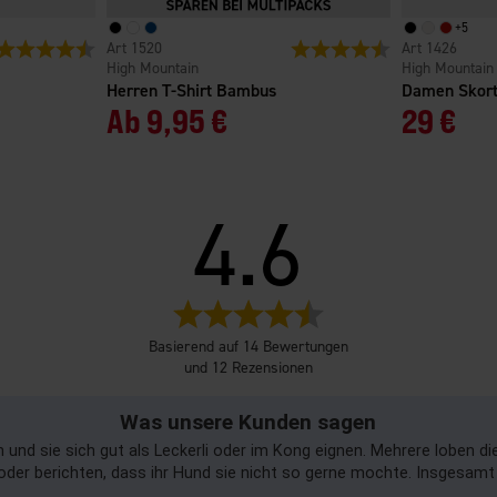
+
5
Bewertung:
4.7 von 5 Sternen
1520
Bewertung:
4.4 von 5 Sterne
1426
High Mountain
High Mountain
Herren T-Shirt Bambus
Damen Skort
Ab
9,95 €
29 €
4.6
Bewertung:
4.6
Basierend auf 14 Bewertungen
von
und 12 Rezensionen
5
Sternen
Was unsere Kunden sagen
und sie sich gut als Leckerli oder im Kong eignen. Mehrere loben d
oder berichten, dass ihr Hund sie nicht so gerne mochte. Insgesamt 