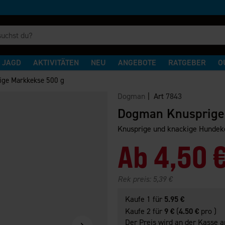
JAGD
AKTIVITÄTEN
NEU
ANGEBOTE
RATGEBER
O
ge Markkekse 500 g
Dogman
| Art
7843
Dogman Knusprige
Knusprige und knackige Hundek
Ab
4,50 
Rek preis:
5,39 €
Kaufe 1 für
5.95 €
Kaufe 2 für
9 €
(
4.50 €
pro )
Der Preis wird an der Kasse a