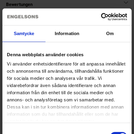
Bewertungen
Sie benötigen vielleicht auch
Samtycke
Information
Om
Denna webbplats använder cookies
Vi använder enhetsidentifierare för att anpassa innehållet
och annonserna till användarna, tillhandahålla funktioner
för sociala medier och analysera vår trafik. Vi
vidarebefordrar även sådana identifierare och annan
information från din enhet till de sociala medier och
annons- och analysföretag som vi samarbetar med.
Dogman Lieblingssnack 750 g
Dogman Leckerlietasche Sara
Dessa kan i sin tur kombinera informationen med annan
Ab
3,95 €
Schwarz
information som du har tillhandahållit eller som de har
12 €
samlat in när du har använt deras tjänster.
Läs mer om hur vi använder cookies
Samtyckesval