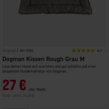
Dogman
| Art
5384
Durchsch
4.7
(
abg
7
)
Dogman Kissen Rough Grau M
Lass deinen Hund sich ausruhen und gut schlafen auf einer
bequemen Hundematratze von Dogman.
27 €
inkl. MwSt.
Empf. preis:
34,30 €