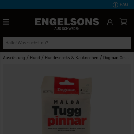
FAQ
AUS SCHWEDEN
/
/
/
Ausrüstung
Hund
Hundesnacks & Kauknochen
Dogman Gemahlene Kaurollen 10er-Pack