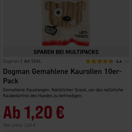
Dogman
| Art
5334
Durchschn
4.4
(
abge
14
)
Dogman Gemahlene Kaurollen 10er-
Pack
Gemahlene Kaustangen. Natürlicher Snack, um das natürliche
Kaubedürfnis des Hundes zu befriedigen.
Ab
1,20 €
Rek preis:
1,65 €