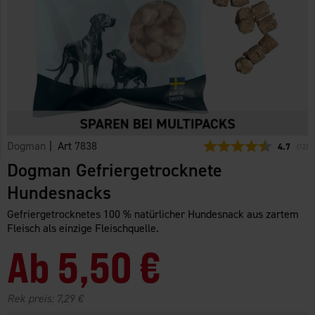
Dogman
| Art
7838
Durchschn
4.7
(
abge
12
)
Dogman Gefriergetrocknete
Hundesnacks
Gefriergetrocknetes 100 % natürlicher Hundesnack aus zartem
Fleisch als einzige Fleischquelle.
Ab
5,50 €
Rek preis:
7,29 €