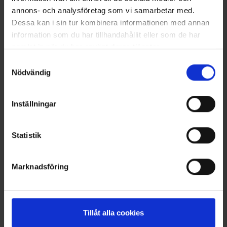
annons- och analysföretag som vi samarbetar med.
Dessa kan i sin tur kombinera informationen med annan
information som du har tillhandahållit eller som de har
samlat in när du har använt deras tjänster.
Läs mer om hur vi använder cookies
Samtyckesval
Nödvändig
Dogman Kotbeutel mit
Dogman Leckerlietasche Sara
Tragegriffen 60er-Pack
Schwarz
Inställningar
3,95 €
12 €
Statistik
Ähnliche Produkte
Andere kauften auch
Marknadsföring
Tillåt alla cookies