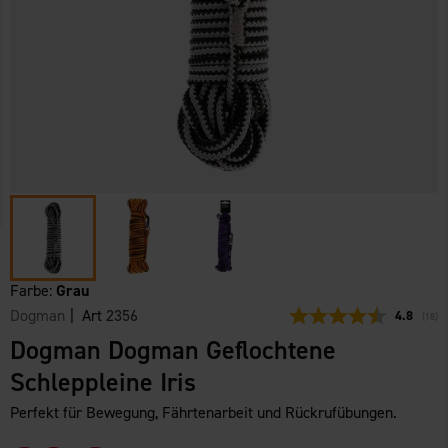
Farbe:
Grau
Dogman
| Art
2356
Durchschn
4.8
(
abge
18
)
Dogman Dogman Geflochtene
Schleppleine Iris
Perfekt für Bewegung, Fährtenarbeit und Rückrufübungen.