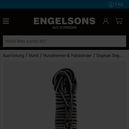
FAQ
AUS SCHWEDEN
/
/
/
Ausrüstung
Hund
Hundeleinen & Halsbänder
Dogman Dogman Geflochtene Schleppleine Iris