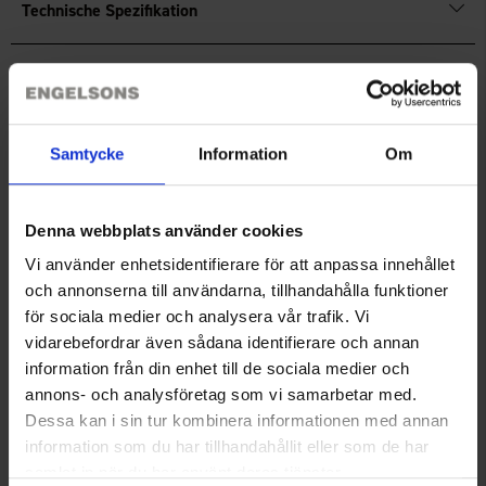
Technische Spezifikation
Bewertungen
Samtycke
Information
Om
Sie benötigen vielleicht auch
Denna webbplats använder cookies
Vi använder enhetsidentifierare för att anpassa innehållet
och annonserna till användarna, tillhandahålla funktioner
för sociala medier och analysera vår trafik. Vi
vidarebefordrar även sådana identifierare och annan
information från din enhet till de sociala medier och
annons- och analysföretag som vi samarbetar med.
Dessa kan i sin tur kombinera informationen med annan
information som du har tillhandahållit eller som de har
Dogman Verstellbares
Dogman Lieblingssnack 750 g
Halsband Iris 20 mm
Ab
3,95 €
samlat in när du har använt deras tjänster.