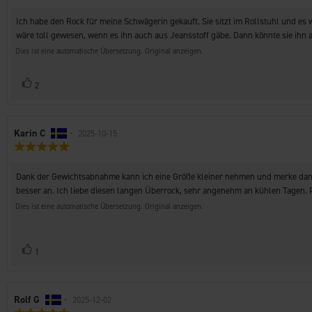
5.0
Rezension:
von
Rezensionstext:
Ich habe den Rock für meine Schwägerin gekauft. Sie sitzt im Rollstuhl und es w
5
Sternen
wäre toll gewesen, wenn es ihn auch aus Jeansstoff gäbe. Dann könnte sie ihn auc
Dies ist eine automatische Übersetzung. Original anzeigen.
Stimme
Bewertung(en)
2
zu
Autor
Karin C
•
Bewertungsdatum:
2025-10-15
Bewertung:
der
5.0
Rezension:
von
Rezensionstext:
Dank der Gewichtsabnahme kann ich eine Größe kleiner nehmen und merke dann ei
5
Sternen
besser an. Ich liebe diesen langen Überrock, sehr angenehm an kühlen Tagen. 
Dies ist eine automatische Übersetzung. Original anzeigen.
Stimme
Bewertung(en)
1
zu
Autor
Rolf G
•
Bewertungsdatum:
2025-12-02
Bewertung: