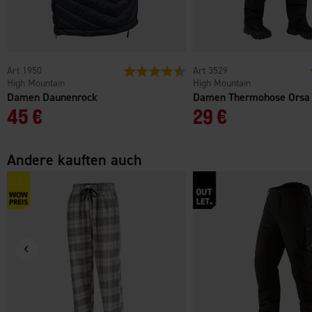
1950
Bewertung:
4.5 von 5 Sternen
3529
High Mountain
High Mountain
Damen Daunenrock
Damen Thermohose Orsa
45 €
29 €
Andere kauften auch