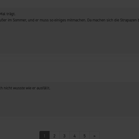
Mal trägt.
g, außer im Sommer, und er muss so einiges mitmachen. Da machen sich die Strapazen 
h nicht wusste wie er ausfällt.
1
2
3
4
5
»