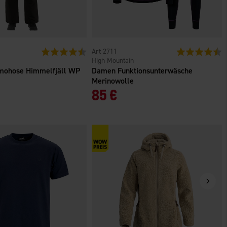
n
Bewertung:
4.4 von 5 Sternen
2711
Bewertung:
4
High Mountain
mohose Himmelfjäll WP
Damen Funktionsunterwäsche
Merinowolle
85 €