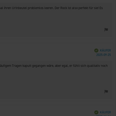
l ihren Urinbeutel problemlos leeren. Der Rock ist also perfekt für sie! Es
Verifiziert
KÄUFER
Kau
2025-09-25
ufigem Tragen kaputt gegangen wäre, aber egal, er fühlt sich qualitativ noch
Verifiziert
KÄUFER