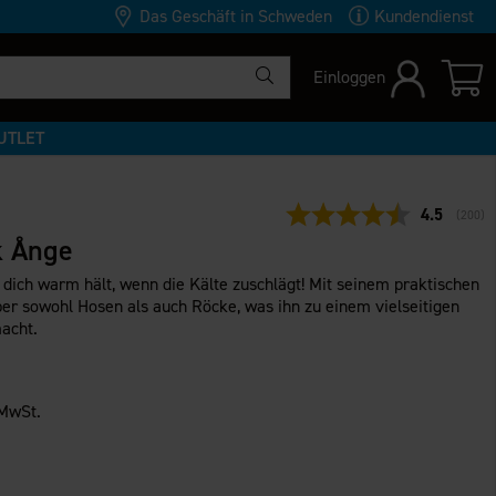
Das Geschäft in Schweden
Kundendienst
Einloggen
UTLET
Durchschni
4.5
(
abgeg
200
)
 Ånge
 dich warm hält, wenn die Kälte zuschlägt! Mit seinem praktischen
er sowohl Hosen als auch Röcke, was ihn zu einem vielseitigen
acht.
 MwSt.