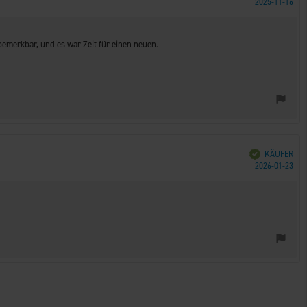
Kau
2025-11-16
bemerkbar, und es war Zeit für einen neuen.
Verifiziert
KÄUFER
Kau
2026-01-23