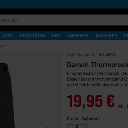
JAGD
AKTIVITÄTEN
NEU
ANGEBOTE
RATGEBER
O
nge
High Mountain
| Art
4883
Damen Thermorock
Ein praktischer Thermorock, der
Design passt er hervorragend üb
und nützlichen Kleidungsstück m
19,95 €
inkl.
Farbe:
Schwarz