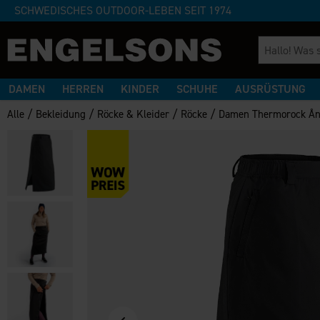
SCHWEDISCHES OUTDOOR-LEBEN SEIT 1974
DAMEN
HERREN
KINDER
SCHUHE
AUSRÜSTUNG
/
/
/
/
Alle
Bekleidung
Röcke & Kleider
Röcke
Damen Thermorock Å