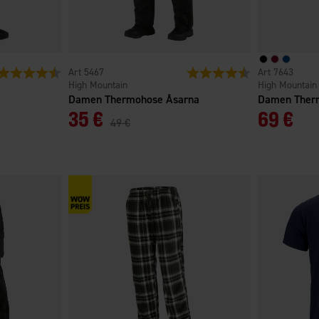
Bewertung:
4.3 von 5 Sternen
5467
Bewertung:
4.1 von 5 Sterne
7643
High Mountain
High Mountain
Damen Thermohose Åsarna
Damen Ther
35 €
69 €
49 €