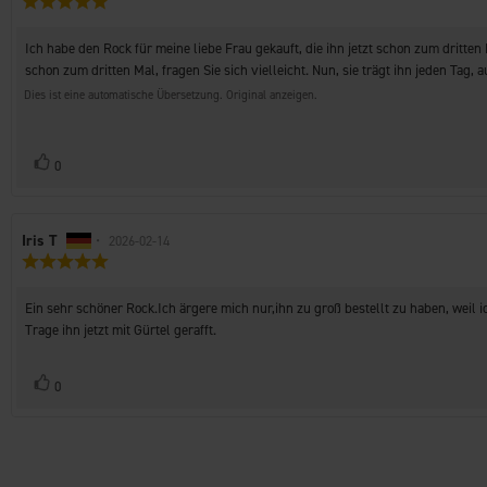
der
5.0
Rezension:
von
Rezensionstext:
Ich habe den Rock für meine liebe Frau gekauft, die ihn jetzt schon zum dritten 
5
Sternen
schon zum dritten Mal, fragen Sie sich vielleicht. Nun, sie trägt ihn jeden Ta
Dies ist eine automatische Übersetzung. Original anzeigen.
Stimme
Bewertung(en)
0
zu
Autor
Iris T
•
Bewertungsdatum:
2026-02-14
Bewertung:
der
5.0
Rezension:
von
Rezensionstext:
Ein sehr schöner Rock.Ich ärgere mich nur,ihn zu groß bestellt zu haben, weil ic
5
Sternen
Trage ihn jetzt mit Gürtel gerafft.
Stimme
Bewertung(en)
0
zu