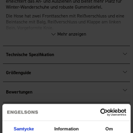
erleichtert das An- und Ausziehen und bietet mehr Platz für
Winter-Wanderschuhe und robuste Gummistiefel.
Die Hose hat zwei Fronttaschen mit Reißverschluss und eine
Beintasche mit Balg, Reißverschluss und Klappe am linken
Bein. Vorgeformte Knie.
Mehr anzeigen
Hinten ist die Hose etwas höher geschnitten und hat einen
bequemen Bund.
Druckknopf und Reißverschluss vorne.
Technische Spezifikation
®
Fluorfreie Imprägnierung
BIONIC-FINISH
ECO
, die eine
wasser- und schmutzabweisende Oberfläche bietet.
Größenguide
Bewertungen
Sie benötigen vielleicht auch
Samtycke
Information
Om