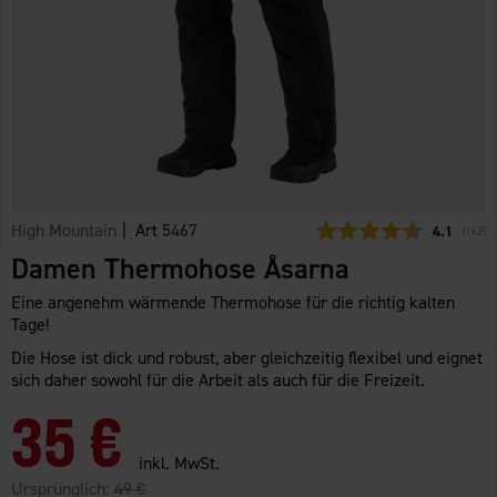
High Mountain
| Art
5467
Durchschni
4.1
(
abgeg
162
)
Damen Thermohose Åsarna
Eine angenehm wärmende Thermohose für die richtig kalten
Tage!
Die Hose ist dick und robust, aber gleichzeitig flexibel und eignet
sich daher sowohl für die Arbeit als auch für die Freizeit.
35 €
inkl. MwSt.
Ursprünglich:
49 €