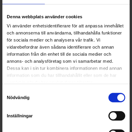
Denna webbplats använder cookies
Vi använder enhetsidentifierare för att anpassa innehållet
och annonserna till användarna, tillhandahålla funktioner
för sociala medier och analysera vår trafik. Vi
vidarebefordrar även sådana identifierare och annan
information från din enhet till de sociala medier och
+
3
Stretchgürtel
Coolmax Socken
annons- och analysföretag som vi samarbetar med.
Ab
6,50 €
Ab
6,50 €
Dessa kan i sin tur kombinera informationen med annan
information som du har tillhandahållit eller som de har
Ähnliche Produkte
samlat in när du har använt deras tjänster.
Läs mer om hur vi använder cookies
Samtyckesval
Nödvändig
Inställningar