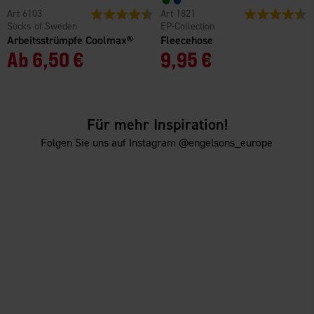
6103
Bewertung:
4.3 von 5 Sternen
1821
Bewertung:
4
Socks of Sweden
EP-Collection
Arbeitsstrümpfe Coolmax®
Fleecehose
Ab
6,50 €
9,95 €
Für mehr Inspiration!
Folgen Sie uns auf Instagram @engelsons_europe