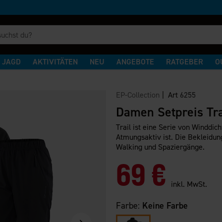
JAGD
AKTIVITÄTEN
NEU
ANGEBOTE
RATGEBER
O
EP-Collection
| Art
6255
Damen Setpreis Tra
Trail ist eine Serie von Winddi
Atmungsaktiv ist. Die Bekleidung
Walking und Spaziergänge.
69 €
inkl. MwSt.
Farbe:
Keine Farbe