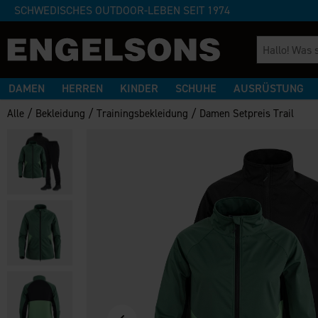
SCHWEDISCHES OUTDOOR-LEBEN SEIT 1974
DAMEN
HERREN
KINDER
SCHUHE
AUSRÜSTUNG
/
/
/
Alle
Bekleidung
Trainingsbekleidung
Damen Setpreis Trail