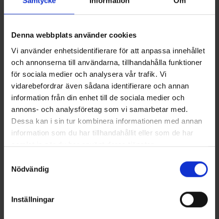
Sie benötigen vielleicht auch
Samtycke
Information
Om
Denna webbplats använder cookies
Vi använder enhetsidentifierare för att anpassa innehållet
och annonserna till användarna, tillhandahålla funktioner
för sociala medier och analysera vår trafik. Vi
vidarebefordrar även sådana identifierare och annan
information från din enhet till de sociala medier och
annons- och analysföretag som vi samarbetar med.
Dessa kan i sin tur kombinera informationen med annan
Coolmax Socken
Damen Wollpullover Bergen
Ab
6,50 €
29 €
information som du har tillhandahållit eller som de har
49 €
samlat in när du har använt deras tjänster.
Läs mer om hur vi använder cookies
Samtyckesval
Ähnliche Produkte
Nödvändig
Inställningar