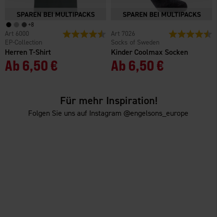
+
8
6000
Bewertung:
4.6 von 5 Sternen
7026
Bewertung:
4
EP-Collection
Socks of Sweden
Herren T-Shirt
Kinder Coolmax Socken
Ab
6,50 €
Ab
6,50 €
Für mehr Inspiration!
Folgen Sie uns auf Instagram @engelsons_europe