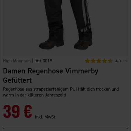
High Mountain
| Art
3019
Durchschn
4.3
(
abge
76
)
Damen Regenhose Vimmerby
Gefüttert
Regenhose aus strapazierfähigem PU! Hält dich trocken und
warm in der kälteren Jahreszeit!
39 €
inkl. MwSt.