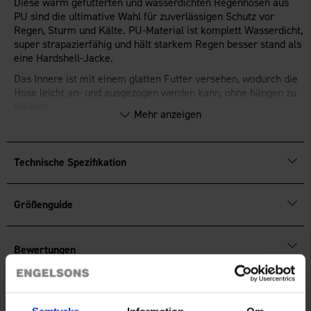
Diese warm gefütterten und wasserdichten Regenhosen aus
PU sind die ultimative Wahl für zuverlässigen Schutz vor
Regen, Sturm und Kälte. PU-Material ist komplett Wasserdicht,
super strapazierfähig und hält starkem Regen besser stand als
eine Hardshell-Jacke.
Das Innere ist mit einem glatten Futter versehen, wodurch die
Hose leicht an- und ausgezogen werden kann, ohne hängen zu
bleiben.
Mehr anzeigen
Die Hose hat einen komfortablen Gummizug in der Taille.
Reflexdetails vorne und hinten an den Beinen machen dich
sichtbar, wenn es dunkel wird. Die Beine sind verstellbar.
Technische Spezifikation
Wasserdicht mit verschweißten Nähten.
Größenguide
Bewertungen