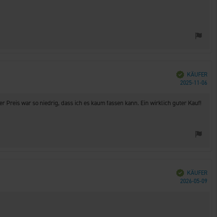
Verifiziert
KÄUFER
Kau
2025-11-06
er Preis war so niedrig, dass ich es kaum fassen kann. Ein wirklich guter Kauf!
Verifiziert
KÄUFER
Kau
2026-05-09