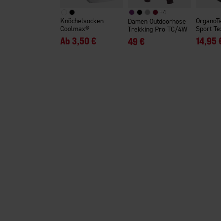
+
4
Knöchelsocken
OrganoT
Damen Outdoorhose
Coolmax®
Sport Te
Trekking Pro TC/4W
Ab
3,50 €
14,95 
49 €