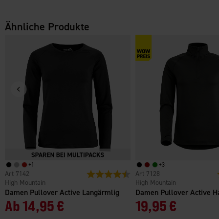
Ähnliche Produkte
+
1
+
3
7142
Bewertung:
4.2 von 5 Sternen
7128
High Mountain
High Mountain
Damen Pullover Active Langärmlig
Damen Pullover Active Ha
Ab
14,95 €
19,95 €