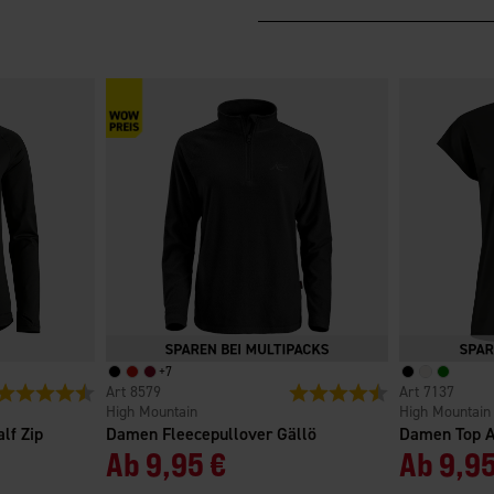
+
7
Bewertung:
4.5 von 5 Sternen
8579
Bewertung:
4.6 von 5 Sterne
7137
High Mountain
High Mountain
lf Zip
Damen Fleecepullover Gällö
Damen Top A
Ab
9,95 €
Ab
9,95