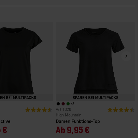
+
3
n
Bewertung:
4.4 von 5 Sternen
1320
Bewertung:
4
High Mountain
ctive
Damen Funktions-Top
 €
Ab
9,95 €