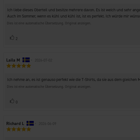
5.0
Rezension:
von
Rezensionstext:
Ich liebe dieses Oberteil und besitze mehrere davon. Es ist weich und sehr a
5
Sternen
Auch im Sommer, wenn es kühl und kühl ist, ist es perfekt. Ich würde mir wünsc
Dies ist eine automatische Übersetzung. Original anzeigen.
Stimme
Bewertung(en)
2
zu
Autor
Laila M
•
Bewertungsdatum:
2026-07-02
Bewertung:
der
5.0
Rezension:
von
Rezensionstext:
Ich nehme an, es ist genauso perfekt wie die T-Shirts, da sie aus dem gleichen 
5
Sternen
Dies ist eine automatische Übersetzung. Original anzeigen.
Stimme
Bewertung(en)
0
zu
Autor
Richard L
•
Bewertungsdatum:
2026-06-09
Bewertung:
der
5.0
Rezension:
von