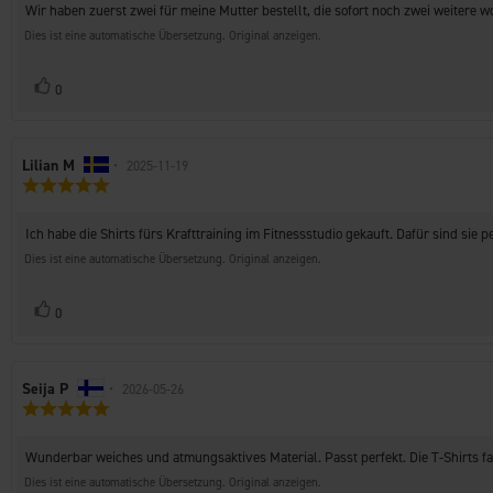
Rezensionstext:
Wir haben zuerst zwei für meine Mutter bestellt, die sofort noch zwei weitere w
5
Sternen
Dies ist eine automatische Übersetzung. Original anzeigen.
Stimme
Bewertung(en)
0
zu
Autor
Lilian M
•
Bewertungsdatum:
2025-11-19
Bewertung:
der
5.0
Rezension:
von
Rezensionstext:
Ich habe die Shirts fürs Krafttraining im Fitnessstudio gekauft. Dafür sind sie 
5
Sternen
Dies ist eine automatische Übersetzung. Original anzeigen.
Stimme
Bewertung(en)
0
zu
Autor
Seija P
•
Bewertungsdatum:
2026-05-26
Bewertung:
der
5.0
Rezension:
von
Rezensionstext:
Wunderbar weiches und atmungsaktives Material. Passt perfekt. Die T-Shirts fa
5
Sternen
Dies ist eine automatische Übersetzung. Original anzeigen.