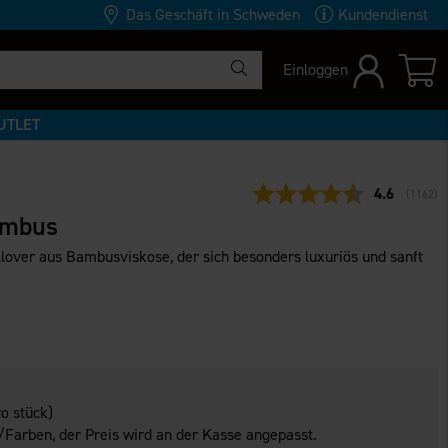
Das Geschäft in Schweden
Kundendienst
Einloggen
UTLET
Durchschni
4.6
(
abgege
1162
)
ambus
over aus Bambusviskose, der sich besonders luxuriös und sanft
o stück)
Farben, der Preis wird an der Kasse angepasst.