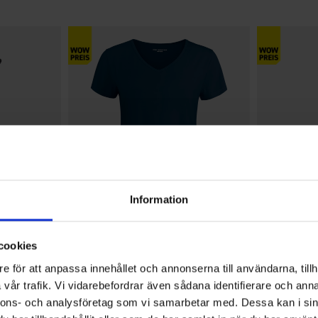
Information
+
2
Bewertung:
4.1 von 5 Sternen
1521
Bewertung:
4.5 von 5 Sterne
1376
High Mountain
EP-Collection
cookies
ack
Damen T-Shirt Bambus
Damen Flee
Ab
9,95 €
9,95 €
e för att anpassa innehållet och annonserna till användarna, tillh
vår trafik. Vi vidarebefordrar även sådana identifierare och anna
nnons- och analysföretag som vi samarbetar med. Dessa kan i sin