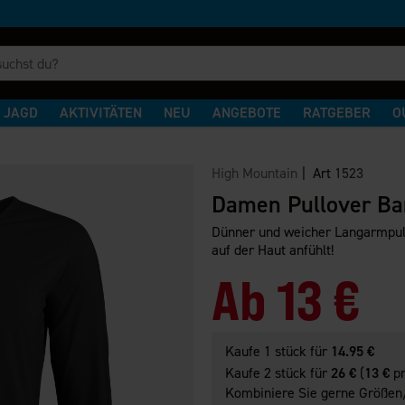
JAGD
AKTIVITÄTEN
NEU
ANGEBOTE
RATGEBER
O
High Mountain
| Art
1523
Damen Pullover B
Dünner und weicher Langarmpull
auf der Haut anfühlt!
Ab
13 €
Kaufe 1 stück für
14.95 €
Kaufe 2 stück für
26 €
(
13 €
pr
Kombiniere Sie gerne Größen/