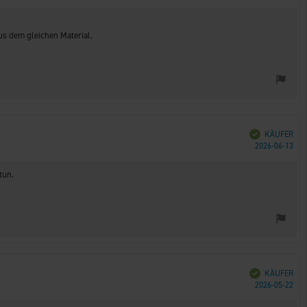
us dem gleichen Material.
Verifiziert
KÄUFER
Kau
2026-06-13
tun.
Verifiziert
KÄUFER
Kau
2026-05-22