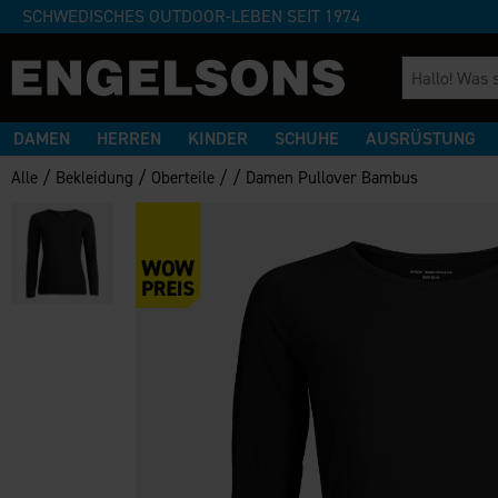
SCHWEDISCHES OUTDOOR-LEBEN SEIT 1974
DAMEN
HERREN
KINDER
SCHUHE
AUSRÜSTUNG
/
/
/
/
Alle
Bekleidung
Oberteile
Damen Pullover Bambus