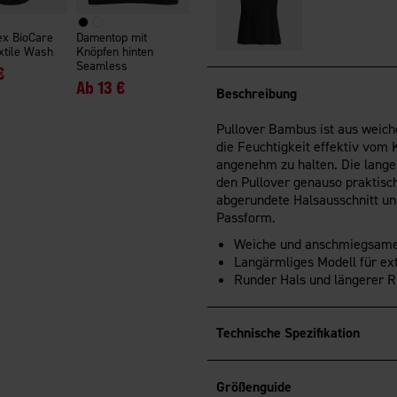
ex BioCare
Damentop mit
xtile Wash
Knöpfen hinten
Seamless
€
Ab
13 €
Beschreibung
Pullover Bambus ist aus weich
die Feuchtigkeit effektiv vom 
angenehm zu halten. Die lang
den Pullover genauso praktisch
abgerundete Halsausschnitt un
Passform.
Weiche und anschmiegsam
Langärmliges Modell für ex
Runder Hals und längerer 
Technische Spezifikation
Größenguide