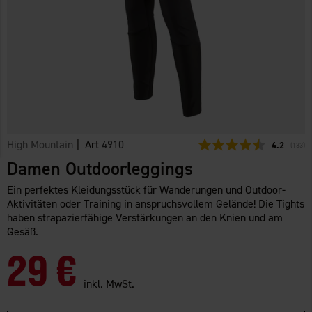
High Mountain
| Art
4910
Durchschni
4.2
(
abgeg
133
)
Damen Outdoorleggings
Ein perfektes Kleidungsstück für Wanderungen und Outdoor-
Aktivitäten oder Training in anspruchsvollem Gelände! Die Tights
haben strapazierfähige Verstärkungen an den Knien und am
Gesäß.
29 €
inkl. MwSt.