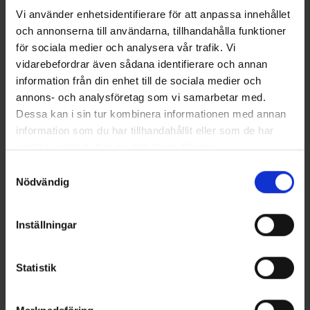
Vi använder enhetsidentifierare för att anpassa innehållet
och annonserna till användarna, tillhandahålla funktioner
+
2
Sport-BH Support
Damen Pullover Active Half
för sociala medier och analysera vår trafik. Vi
Ab
9,95 €
Zip
vidarebefordrar även sådana identifierare och annan
19,95 €
information från din enhet till de sociala medier och
annons- och analysföretag som vi samarbetar med.
Ähnliche Produkte
Dessa kan i sin tur kombinera informationen med annan
information som du har tillhandahållit eller som de har
samlat in när du har använt deras tjänster.
Läs mer om hur vi använder cookies
Samtyckesval
Nödvändig
Inställningar
Statistik
+
5
2203
Bewertung:
4.4 von 5 Sternen
7115
Bewertung:
4
High Mountain
High Mountain