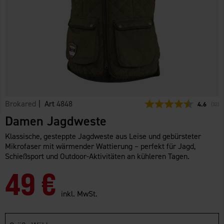
Brokared
| Art
4848
Durchschn
4.6
(
abge
32
)
Damen Jagdweste
Klassische, gesteppte Jagdweste aus Leise und gebürsteter
Mikrofaser mit wärmender Wattierung – perfekt für Jagd,
Schießsport und Outdoor-Aktivitäten an kühleren Tagen.
49 €
inkl. MwSt.