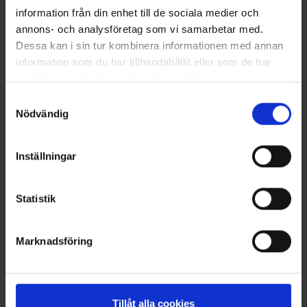
information från din enhet till de sociala medier och
annons- och analysföretag som vi samarbetar med.
Dessa kan i sin tur kombinera informationen med annan
information som du har tillhandahållit eller som de har
samlat in när du har använt deras tjänster.
Läs mer om hur vi använder cookies
Samtyckesval
Nödvändig
Inställningar
Tattersall-Hemd Skåne
Kappe Edinburgh
Ab
19,95 €
18 €
Statistik
Ähnliche Produkte
Andere kauften auch
Marknadsföring
Tillåt alla cookies