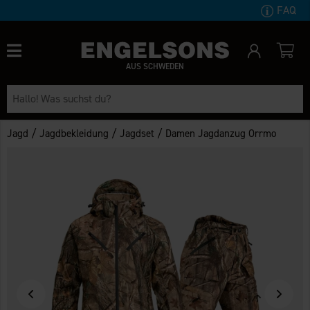
FAQ
AUS SCHWEDEN
/
/
/
Jagd
Jagdbekleidung
Jagdset
Damen Jagdanzug Orrmo