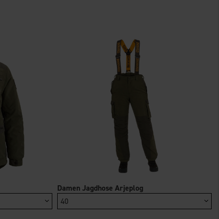
h-In
OrganoTex Garment
Damen Jagdhose Arjeplog
roofing
Care Kit
40
26 €