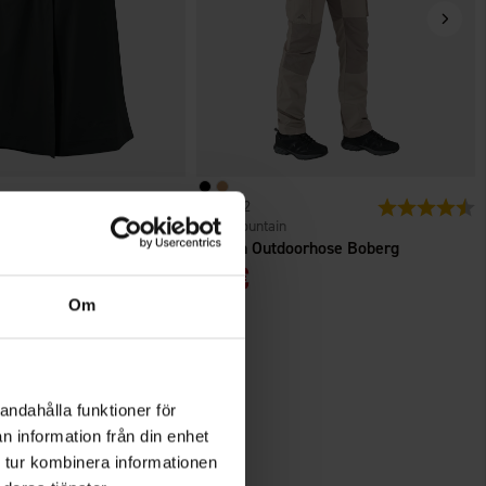
n
Bewertung:
4.7 von 5 Sternen
6732
Bewertung:
4
High Mountain
 Adventure
Damen Outdoorhose Boberg
39 €
Om
andahålla funktioner för
n information från din enhet
 tur kombinera informationen