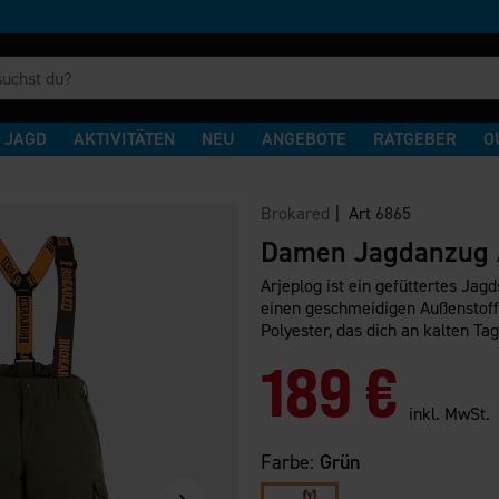
JAGD
AKTIVITÄTEN
NEU
ANGEBOTE
RATGEBER
O
Brokared
| Art
6865
Damen Jagdanzug 
Arjeplog ist ein gefüttertes Jagds
einen geschmeidigen Außenstoff
Polyester, das dich an kalten Ta
189 €
inkl. MwSt.
Farbe:
Grün