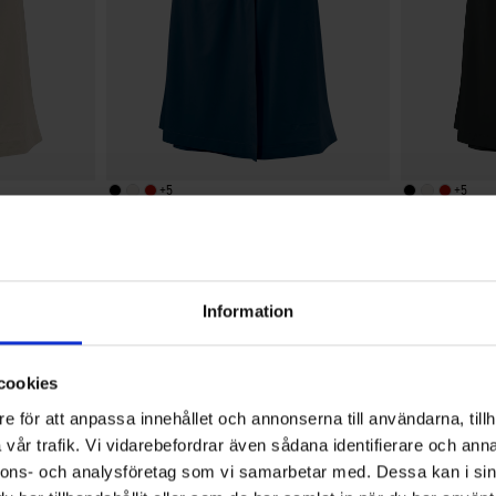
+
5
+
5
Bewertung:
4.7 von 5 Sternen
1426
Bewertung:
4.7 von 5 Sterne
1426
High Mountain
High Mountain
Damen Skort Adventure
Damen Skort
29 €
29 €
Information
4.6
cookies
e för att anpassa innehållet och annonserna till användarna, tillh
vår trafik. Vi vidarebefordrar även sådana identifierare och anna
Bewertung:
nnons- och analysföretag som vi samarbetar med. Dessa kan i sin
4.6