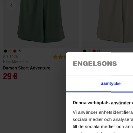
+
5
+
5
1426
Bewertung:
4.7 von 5 Sternen
1426
High Mountain
High Mountain
Damen Skort Adventure
Damen Skort Adventure
29 €
29 €
Samtycke
Denna webbplats använder 
Vi använder enhetsidentifierar
sociala medier och analysera 
till de sociala medier och a