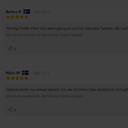
Autor
Barbro R
•
Bewertungsdatum:
2024-02-17
Bewertung:
der
5.0
Rezension:
von
Rezensionstext:
Richtige Größe. Fühlt sich warm genug an und hat viele tolle Taschen. Hält lei
5
Sternen
Dies ist eine automatische Übersetzung. Original anzeigen.
Stimme
Bewertung(en)
0
zu
Autor
Malin W
•
Bewertungsdatum:
2023-12-11
Bewertung:
der
5.0
Rezension:
von
Rezensionstext:
Habe es bisher nur einmal benutzt. Ich, der ich friere, habe tatsächlich nicht ge
5
Sternen
Dies ist eine automatische Übersetzung. Original anzeigen.
Stimme
Bewertung(en)
0
zu