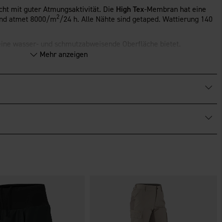
cht mit guter Atmungsaktivität. Die
High Tex
-Membran hat eine
2
und atmet 8000/m
/24 h. Alle Nähte sind getaped. Wattierung 140
 eine wasser- und schmutzabweisende Oberfläche bietet.
Mehr anzeigen
ss mit schützendem Windfang. Robuste Fronttaschen mit Balg,
diotaschen mit nach außen gerichteten Reißverschlüssen und
ückseite der Jacke befindet sich eine durchgehende Rückentasche
mit Reißverschlüssen geschlossen werden. Innentasche und
in der Taille, am Saum und an den Ärmelabschlüssen. Die
mbar.
Beintaschen mit Balg, Reißverschluss und Klappe. Breite,
abnehmbar sind, und der Rücken ist für besten Komfort erhöht. Die
d am Saum verstellbar. Der Bund hat ein Antirutschband sowie
 Druckknopf in der Taille.