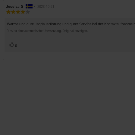
Autor
Jessica S
•
Bewertungsdatum:
2023-10-21
Bewertung:
der
4.0
Rezension:
von
Rezensionstext:
Warme und gute Jagdausrüstung und guter Service bei der Kontaktaufnahme mi
5
Sternen
Dies ist eine automatische Übersetzung. Original anzeigen.
Stimme
Bewertung(en)
0
zu