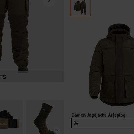
OrganoTex BioCare
OrganoTex Was
Damen Jagdjacke Arjeplog
Sport Textile Wash
Textile Waterp
36
14,95 €
22 €