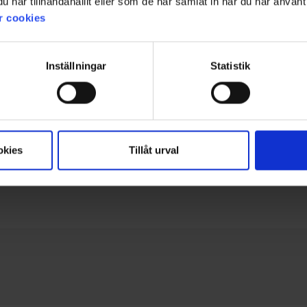
har tillhandahållit eller som de har samlat in när du har använt 
Basierend auf 11 Bewertungen
von
r cookies
und 7 Rezensionen
5
Filter
Sternen
ewertung
Bilder
Größentre
Inställningar
Statistik
, und fast 100% Geräuschlos, was wirklich ein absoluter Pluspunkt ist für den Ansi
okies
Tillåt urval