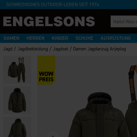
SCHWEDISCHES OUTDOOR-LEBEN SEIT 1974
DAMEN
HERREN
KINDER
SCHUHE
AUSRÜSTUNG
/
/
/
Jagd
Jagdbekleidung
Jagdset
Damen Jagdanzug Arjeplog