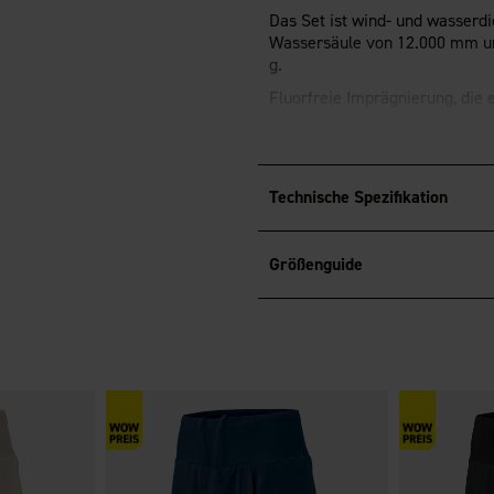
Das Set ist wind- und wasserdi
Wassersäule von 12.000 mm 
g.
Fluorfreie Imprägnierung, die
Jagdjacke Arjeplog
®
Zweiwege-
YKK
-Reißverschlu
Technische Spezifikation
Reißverschluss und Klappe. Ra
Antennenverschluss. Auf der R
mit doppelten Öffnungen, die 
Größenguide
Napoleon-Tasche. Verstellbar 
verstellbare Kapuze ist abneh
Jagdhose Arjeplog
Zwei offene Seitentaschen und 
verstellbare Hosenträger, die 
Hosenbeine sind vorgeformt un
®
einen
YKK
-Reißverschluss und