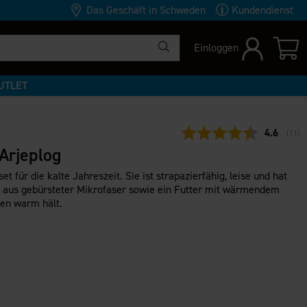
Das Geschäft in Schweden
Kundendienst
Einloggen
UTLET
Durchschn
4.6
(
abge
11
)
Arjeplog
et für die kalte Jahreszeit. Sie ist strapazierfähig, leise und hat
 aus gebürsteter Mikrofaser sowie ein Futter mit wärmendem
gen warm hält.