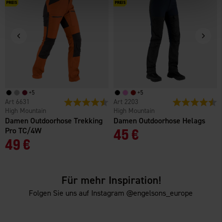
+
5
+
5
6631
Bewertung:
4.4 von 5 Sternen
2203
Bewertung:
4
High Mountain
High Mountain
Damen Outdoorhose Trekking
Damen Outdoorhose Helags
Pro TC/4W
45 €
49 €
Für mehr Inspiration!
Folgen Sie uns auf Instagram @engelsons_europe