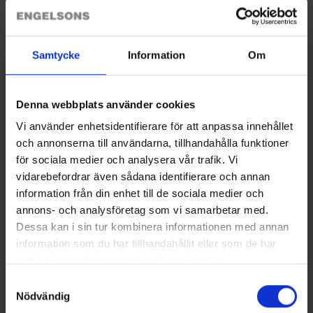
perfekt um Schlüssel, Handy und andere Kleinigkeiten sicher
zu verstauen.
Bewertungen
Das Innere der Jacke ist mit weichem Mesh gefüttert, was sie
angenehm zu tragen macht. Das Damenmodell ist zudem leicht
Samtycke
Information
Om
tailliert für die beste Passform. Die Shelljacke Arizona ist die
perfekte Kombination aus Funktion und Komfort, egal ob du
Sie benötigen vielleicht auch
wandern gehst, in der Stadt spazieren gehst oder einfach für
Denna webbplats använder cookies
jedes Wetter bereit sein möchtest.
Vi använder enhetsidentifierare för att anpassa innehållet
och annonserna till användarna, tillhandahålla funktioner
för sociala medier och analysera vår trafik. Vi
vidarebefordrar även sådana identifierare och annan
information från din enhet till de sociala medier och
annons- och analysföretag som vi samarbetar med.
Dessa kan i sin tur kombinera informationen med annan
information som du har tillhandahållit eller som de har
Stirnband
OrganoTex BioCare Sport
samlat in när du har använt deras tjänster.
Ab
3,95 €
Textile Wash
Läs mer om hur vi använder cookies
Samtyckesval
14,95 €
Nödvändig