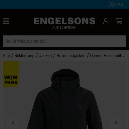
FAQ
AUS SCHWEDEN
/
/
/
/
Alle
Bekleidung
Jacken
Hardshelljacken
Damen Hardshelljacke Arizona WP