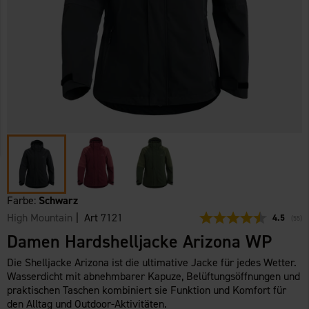
Farbe:
Schwarz
High Mountain
| Art
7121
Durchschn
4.5
(
abge
55
)
Damen Hardshelljacke Arizona WP
Die Shelljacke Arizona ist die ultimative Jacke für jedes Wetter.
Wasserdicht mit abnehmbarer Kapuze, Belüftungsöffnungen und
praktischen Taschen kombiniert sie Funktion und Komfort für
den Alltag und Outdoor-Aktivitäten.