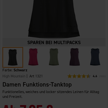
Farbe:
Schwarz
High Mountain
| Art
1321
Durchschni
4.6
(
abgege
1031
)
Damen Funktions-Tanktop
Funktionelles, weiches und locker sitzendes Leinen für Alltag
und Freizeit.