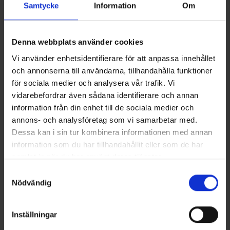
Samtycke
Information
Om
Sie benötigen vielleicht auch
Denna webbplats använder cookies
Vi använder enhetsidentifierare för att anpassa innehållet
och annonserna till användarna, tillhandahålla funktioner
för sociala medier och analysera vår trafik. Vi
vidarebefordrar även sådana identifierare och annan
information från din enhet till de sociala medier och
annons- och analysföretag som vi samarbetar med.
Dessa kan i sin tur kombinera informationen med annan
Funktions-Cap
Sport-BH Support
information som du har tillhandahållit eller som de har
Ab
7,95 €
Ab
9,95 €
samlat in när du har använt deras tjänster.
Läs mer om hur vi använder cookies
Samtyckesval
Ähnliche Produkte
Nödvändig
Inställningar