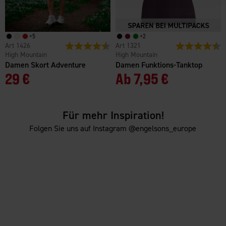
+
5
+
2
1426
Bewertung:
4.7 von 5 Sternen
1321
Bewertung:
4
High Mountain
High Mountain
Damen Skort Adventure
Damen Funktions-Tanktop
29 €
Ab
7,95 €
Für mehr Inspiration!
Folgen Sie uns auf Instagram @engelsons_europe