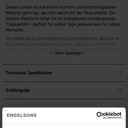
Dieses Leinen ist aus einem leichten und anschmiegsamen
Material gefertigt, das sich weich auf der Haut anfühlt. Die
lockere Passform sorgt für ein entspanntes und bequemes
Tragegefühl – perfekt für aktive Tage genauso wie für ruhige
Momente.
Das Material ist schnelltrocknend und knitterfrei, dadurch ist
das Leinen unkompliziert zu tragen und lässt sich leicht für
Reisen einpacken. Es behält seine Form gut und fällt auch nach
Mehr anzeigen
dem Tragen und Waschen immer noch schön.
Locker sitzendes Modell mit weichem Tragegefühl
Leichtes, schnelltrocknendes und knitterfreies Material
Technische Spezifikation
Perfekt für Alltag und Freizeit
Größenguide
Bewertungen