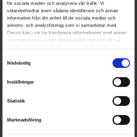
för sociala medier och analysera vår trafik. Vi
vidarebefordrar även sådana identifierare och annan
information från din enhet till de sociala medier och
Sie benötigen vielleicht auch
annons- och analysföretag som vi samarbetar med.
Dessa kan i sin tur kombinera informationen med annan
information som du har tillhandahållit eller som de har
samlat in när du har använt deras tjänster.
Läs mer om hur vi använder cookies
Samtyckesval
Nödvändig
Inställningar
Damen Pullover Bambus
Linersocken Merinowolle
Statistik
Ab
13 €
Ab
6,50 €
Marknadsföring
Ähnliche Produkte
Andere kauften auch