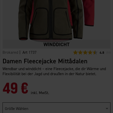
Brokared
| Art
1737
Durchschn
4.8
(
abge
11
)
Damen Fleecejacke Mittådalen
Wendbar und winddicht – eine Fleecejacke, die dir Wärme und
Flexibilität bei der Jagd und draußen in der Natur bietet.
49 €
inkl. MwSt.
Größe Wählen