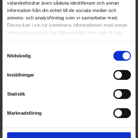
vidarebefordrar även sådana identifierare och annan
information från din enhet till de sociala medier och
annons- och analysföretag som vi samarbetar med.
Dessa kan i sin tur kombinera informationen med annan
information som du har tillhandahållit eller som de har
samlat in när du har använt deras tjänster.
Läs mer om hur vi använder cookies
Samtyckesval
Nödvändig
Inställningar
Socken Coolmax® Grau
Funktionsunterhosen
Ab
6,50 €
Merinowolle
39 €
Statistik
Ähnliche Produkte
Marknadsföring
Andere kauften auch