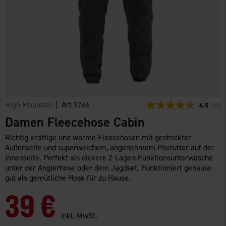
High Mountain
| Art
5766
Durchschn
4.5
(
abge
78
)
Damen Fleecehose Cabin
Richtig kräftige und warme Fleecehosen mit gestrickter
Außenseite und superweichem, angenehmem Pilefutter auf der
Innenseite. Perfekt als dickere 2-Lagen-Funktionsunterwäsche
unter der Anglerhose oder dem Jagdset. Funktioniert genauso
gut als gemütliche Hose für zu Hause.
39 €
inkl. MwSt.