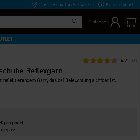
Das Geschäft in Schweden
Kundendienst
Einloggen
UTLET
Durchschn
4.2
(
abge
45
)
chuhe Reflexgarn
 reflektierendem Garn, das bei Beleuchtung sichtbar ist.
 €
pro paar)
ngepasst.