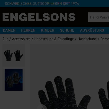
SCHWEDISCHES OUTDOOR-LEBEN SEIT 1974
DAMEN
HERREN
KINDER
SCHUHE
AUSRÜSTUNG
/
/
/
/
Alle
Accessoires
Handschuhe & Fäustlinge
Handschuhe
Dame