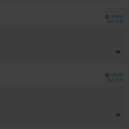
Verifiziert
KÄUFER
Kau
2025-10-29
Verifiziert
KÄUFER
Kau
2025-10-12