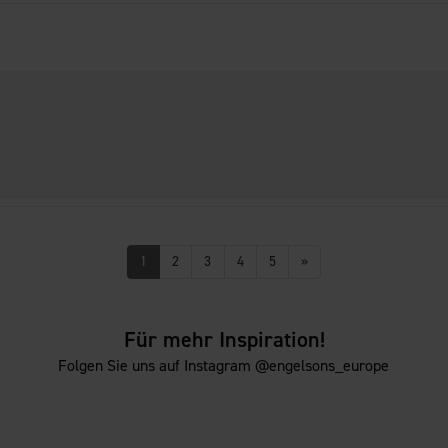
1
2
3
4
5
»
Für mehr Inspiration!
Folgen Sie uns auf Instagram @engelsons_europe