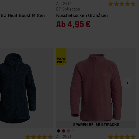
2414
Bewertung:
4
EP-Collection
tra Heat Boost Mitten
Kuschelsocken Granåsen
Ab
4,95 €
+
1
n
Bewertung:
4.7 von 5 Sternen
2591
Bewertung:
4