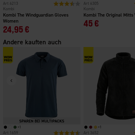
6213
Bewertung:
3.3 von 5 Sternen
6305
Kombi
Kombi
Kombi The Windguardian Gloves
Kombi The Original Mitt
Women
45 €
24,95 €
Andere kauften auch
+
1
+
1
1659
Bewertung:
4.7 von 5 Sternen
3652