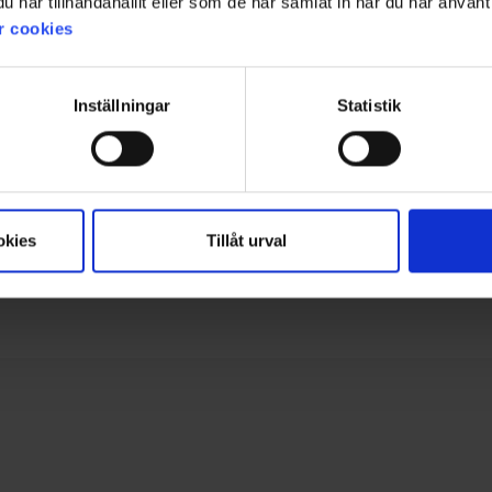
har tillhandahållit eller som de har samlat in när du har använt 
r cookies
Filter
ewertung
Bilder
Größentre
Inställningar
Statistik
 danke
okies
Tillåt urval