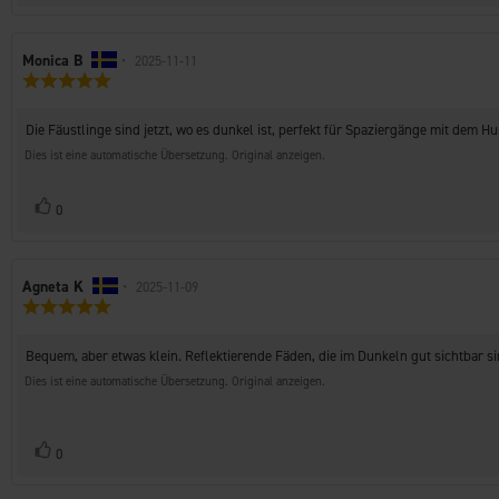
zu
Autor
Monica B
•
Bewertungsdatum:
2025-11-11
Bewertung:
der
5.0
Rezension:
von
Rezensionstext:
Die Fäustlinge sind jetzt, wo es dunkel ist, perfekt für Spaziergänge mit dem H
5
Sternen
Dies ist eine automatische Übersetzung. Original anzeigen.
Stimme
Bewertung(en)
0
zu
Autor
Agneta K
•
Bewertungsdatum:
2025-11-09
Bewertung:
der
5.0
Rezension:
von
Rezensionstext:
Bequem, aber etwas klein. Reflektierende Fäden, die im Dunkeln gut sichtbar si
5
Sternen
Dies ist eine automatische Übersetzung. Original anzeigen.
Stimme
Bewertung(en)
0
zu