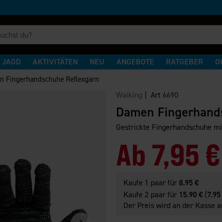
JAGD
AKTIVITÄTEN
NEU
ANGEBOTE
RATGEBER
O
n Fingerhandschuhe Reflexgarn
Walking
| Art
6690
Damen Fingerhands
Gestrickte Fingerhandschuhe mit
Ab
7,95 €
Kaufe 1 paar für
8.95 €
Kaufe 2 paar für
15.90 €
(
7.95
Der Preis wird an der Kasse a