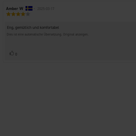
Autor
Amber W
•
Bewertungsdatum:
2025-03-17
Bewertung:
der
4.0
Rezension:
von
Rezensionstext:
Eng, gemütlich und komfortabel
5
Sternen
Dies ist eine automatische Übersetzung. Original anzeigen.
Stimme
Bewertung(en)
0
zu