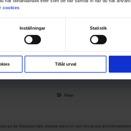
4.5
har tillhandahållit eller som de har samlat in när du har använt 
r cookies
Bewertung:
4.5
Basierend auf 47 Bewertungen
Inställningar
Statistik
von
und 34 Rezensionen
5
Sternen
Was unsere Kunden sagen
m und bequem mit guter Passform, insbesondere als zusätzliche Sch
hnt, dass die Größe als etwas großzügig empfunden werden kann und 
okies
Tillåt urval
aben. Insgesamt fallen die Bewertungen jedoch durchweg positiv au
KI-Zusammenfassung von 34 Kundenbewertungen
Filter
ewertung
Bilder
Größentre
Fleck auf der Rückseite hatte. Deshalb wollte ich noch einmal eine ähnliche bestell