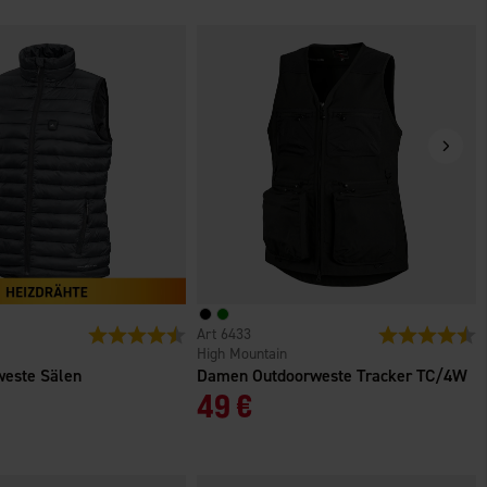
n
Bewertung:
4.5 von 5 Sternen
6433
Bewertung:
4
High Mountain
este Sälen
Damen Outdoorweste Tracker TC/4W
49 €