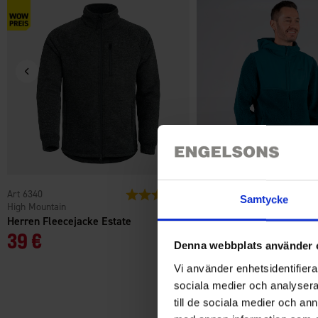
6340
Bewertung:
4.6 von 5 Sternen
4166
Samtycke
High Mountain
High Mountain
Herren Fleecejacke Estate
Herren Hybrid-Fleecejac
39 €
35 €
Denna webbplats använder 
Vi använder enhetsidentifierar
sociala medier och analysera 
till de sociala medier och a