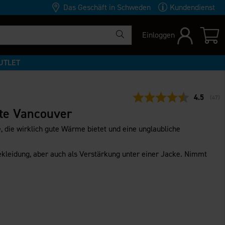
Das Geschäft in Schweden
Kundendienst
Einloggen
UTLET
Durchschn
4.5
(
abge
47
)
e Vancouver
 die wirklich gute Wärme bietet und eine unglaubliche
ekleidung, aber auch als Verstärkung unter einer Jacke. Nimmt