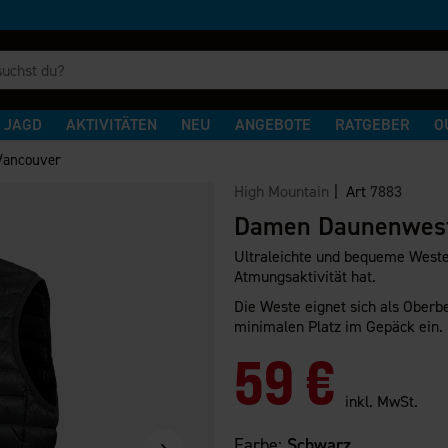
JAGD
AKTIVITÄTEN
NEU
ANGEBOTE
RATGEBER
O
Vancouver
High Mountain
| Art
7883
Damen Daunenwest
Ultraleichte und bequeme Weste,
Atmungsaktivität hat.
Die Weste eignet sich als Oberb
minimalen Platz im Gepäck ein.
59 €
inkl. MwSt.
Farbe:
Schwarz