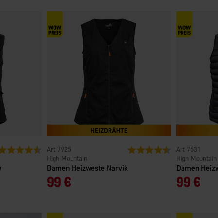
Bewertung:
4.5 von 5 Sternen
7925
Bewertung:
4.5 von 5 Sterne
7531
High Mountain
High Mountain
y
Damen Heizweste Narvik
Damen Heizw
99 €
99 €