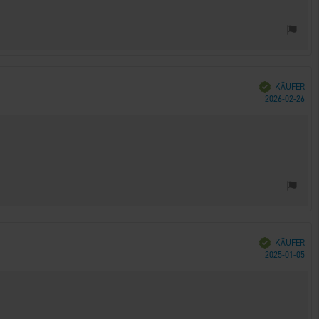
Verifiziert
KÄUFER
Kau
2026-02-26
Verifiziert
KÄUFER
Kau
2025-01-05