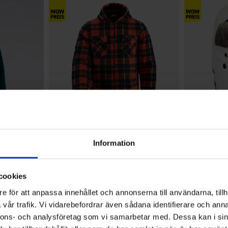
+
2
Bewertung:
4.2 von 5 Sternen
6197
Bewertung:
4.6 von 5 Sterne
2700
Information
High Mountain
High Mountain
ke Sjömarken
Herren Fleecejacke Ätran
Fliegermütz
29 €
Ab
9,95
cookies
e för att anpassa innehållet och annonserna till användarna, tillh
vår trafik. Vi vidarebefordrar även sådana identifierare och anna
nnons- och analysföretag som vi samarbetar med. Dessa kan i sin