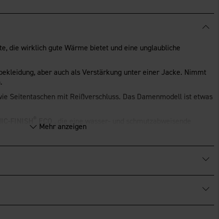
e, die wirklich gute Wärme bietet und eine unglaubliche
rbekleidung, aber auch als Verstärkung unter einer Jacke. Nimmt
.
ie Seitentaschen mit Reißverschluss. Das Damenmodell ist etwas
®
IC-FINISH
ECO
, die eine wasser- und schmutzabweisende
Mehr anzeigen
fiziert.