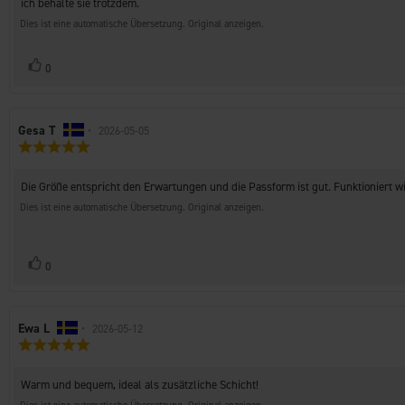
Sternen
ich behalte sie trotzdem.
Dies ist eine automatische Übersetzung. Original anzeigen.
Stimme
Bewertung(en)
0
zu
Autor
Gesa T
•
Bewertungsdatum:
2026-05-05
Bewertung:
der
5.0
Rezension:
von
Rezensionstext:
Die Größe entspricht den Erwartungen und die Passform ist gut. Funktioniert w
5
Sternen
Dies ist eine automatische Übersetzung. Original anzeigen.
Stimme
Bewertung(en)
0
zu
Autor
Ewa L
•
Bewertungsdatum:
2026-05-12
Bewertung:
der
5.0
Rezension:
von
Rezensionstext:
Warm und bequem, ideal als zusätzliche Schicht!
5
Sternen