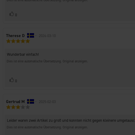
Dies ist eine automatische Übersetzung. Original anzeigen.
Stimme
Bewertung(en)
0
zu
Autor
Therese D
•
Bewertungsdatum:
2026-03-10
Bewertung:
der
5.0
Rezension:
von
Rezensionstext:
Wunderbar einfach!
5
Sternen
Dies ist eine automatische Übersetzung. Original anzeigen.
Stimme
Bewertung(en)
0
zu
Autor
Gertrud M
•
Bewertungsdatum:
2025-02-03
Bewertung:
der
3.0
Rezension:
von
Rezensionstext:
Leider waren zwei Artikel zu groß und konnten nicht gegen kleinere umgetausc
5
Sternen
Dies ist eine automatische Übersetzung. Original anzeigen.