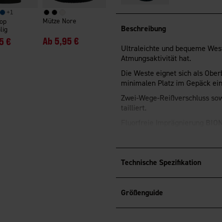
+
1
Mütze Nore
op
Beschreibung
lig
Ab
5,95 €
5 €
Ultraleichte und bequeme West
Atmungsaktivität hat.
Die Weste eignet sich als Obe
minimalen Platz im Gepäck ein
Zwei-Wege-Reißverschluss sow
tailliert.
Fluorfreie Imprägnierung
BION
Oberfläche bietet.
®
OEKO-TEX
Standard 100 -zerti
Technische Spezifikation
Größenguide