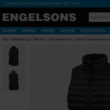
SCHWEDISCHES OUTDOOR-LEBEN SEIT 1974
DAMEN
HERREN
KINDER
SCHUHE
AUSRÜSTUNG
/
/
/
/
Alle
Bekleidung
Westen
Daunenwesten
Damen Daunenweste 