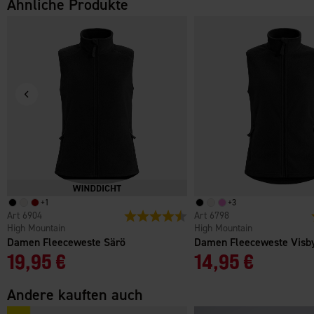
Ähnliche Produkte
+
1
+
3
6904
Bewertung:
4.7 von 5 Sternen
6798
High Mountain
High Mountain
Damen Fleeceweste Särö
Damen Fleeceweste Visb
19,95 €
14,95 €
Andere kauften auch