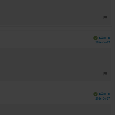
Verifiziert
KÄUFER
Kau
2026-04-19
Verifiziert
KÄUFER
Kau
2026-04-27