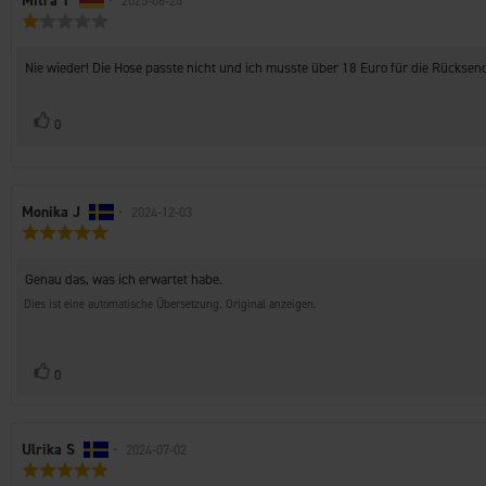
Autor
Mitra T
•
Bewertungsdatum:
2025-06-24
Bewertung:
der
1.0
Rezension:
von
Rezensionstext:
Nie wieder! Die Hose passte nicht und ich musste über 18 Euro für die Rücksen
5
Sternen
Stimme
Bewertung(en)
0
zu
Autor
Monika J
•
Bewertungsdatum:
2024-12-03
Bewertung:
der
5.0
Rezension:
von
Rezensionstext:
Genau das, was ich erwartet habe.
5
Sternen
Dies ist eine automatische Übersetzung. Original anzeigen.
Stimme
Bewertung(en)
0
zu
Autor
Ulrika S
•
Bewertungsdatum:
2024-07-02
Bewertung:
der
5.0