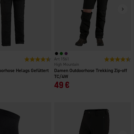
n
Bewertung:
4.6 von 5 Sternen
1561
Bewertung:
4
High Mountain
orhose Helags Gefüttert
Damen Outdoorhose Trekking Zip-off
TC/4W
49 €