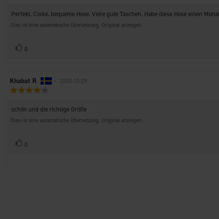
Rezension:
von
Rezensionstext:
Perfekt. Coole, bequeme Hose. Viele gute Taschen. Habe diese Hose einen Mon
5
Sternen
Dies ist eine automatische Übersetzung. Original anzeigen.
Stimme
Bewertung(en)
0
zu
Autor
Khabat R
•
Bewertungsdatum:
2023-12-29
Bewertung:
der
4.0
Rezension:
von
Rezensionstext:
schön und die richtige Größe
5
Sternen
Dies ist eine automatische Übersetzung. Original anzeigen.
Stimme
Bewertung(en)
0
zu