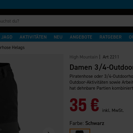
JAGD
AKTIVITÄTEN
NEU
ANGEBOTE
RATGEBER
O
rhose Helags
High Mountain
| Art
2211
Damen 3/4-Outdoo
Piratenhose oder 3/4-Outdoorho
Outdoor-Aktivitäten sowie Arbei
hat dehnbare Partien kombiniert
35 €
inkl. MwSt.
Farbe:
Schwarz