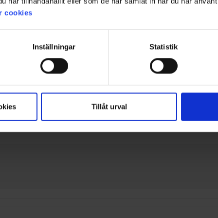
har tillhandahållit eller som de har samlat in när du har använt 
von
und 20 Rezensionen
5
r cookies
Sternen
Was unsere Kunden sagen
tig und preiswert, mit guter Passform und vielen Taschen. Mehrere 
Inställningar
Statistik
s dick, warm oder für kleinere Personen etwas zu lang. Insgesamt fal
KI-Zusammenfassung von 20 Kundenbewertungen
Filter
okies
Tillåt urval
ewertung
Bilder
Größentre