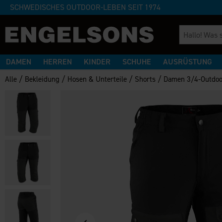
SCHWEDISCHES OUTDOOR-LEBEN SEIT 1974
DAMEN
HERREN
KINDER
SCHUHE
AUSRÜSTUNG
/
/
/
/
Alle
Bekleidung
Hosen & Unterteile
Shorts
Damen 3/4-Outdoo