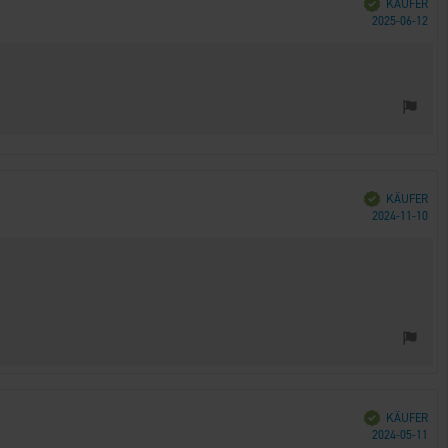
Verifiziert
KÄUFER
Kau
2025-06-12
Verifiziert
KÄUFER
Kau
2024-11-10
Verifiziert
KÄUFER
Kau
2024-05-11