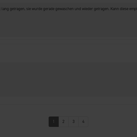
at lang getragen, sie wurde gerade gewaschen und wieder getragen. Kann diese emp
1
2
3
4