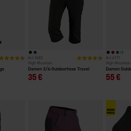
+
2
Bewertung:
4.4 von 5 Sternen
3483
Bewertung:
4.6 von 5 Sterne
6171
High Mountain
High Mountain
gs
Damen 3/4-Outdoorhose Travel
Damen Outdo
35 €
55 €