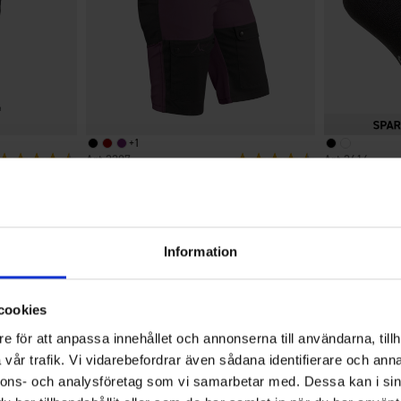
+
1
Bewertung:
4.4 von 5 Sternen
2207
Bewertung:
4.4 von 5 Sterne
2614
High Mountain
EP-Collection
Damen Outdoorshorts Helags
Knöchelsoc
39 €
Ab
3,50
Information
4.4
cookies
e för att anpassa innehållet och annonserna till användarna, tillh
vår trafik. Vi vidarebefordrar även sådana identifierare och anna
Bewertung:
nnons- och analysföretag som vi samarbetar med. Dessa kan i sin
4.4
Basierend auf 29 Bewertungen