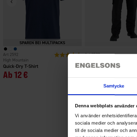
2592
Bewertung:
4.4 von 5 Sternen
3528
High Mountain
High Mountain
Quick-Dry T-Shirt
Herren Thermohose Orsa
Ab
12 €
29 €
Samtycke
Denna webbplats använder 
Vi använder enhetsidentifierar
sociala medier och analysera 
till de sociala medier och a