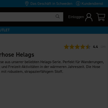
Das Geschäft in Schweden
Kundendienst
Einloggen
UTLET
Durchschn
4.4
(
abge
29
)
rhose Helags
se aus unserer beliebten Helags-Serie. Perfekt für Wanderungen,
t und Freizeit-Aktivitäten in der wärmeren Jahreszeit. Die Hose
 mit robustem, strapazierfähigem Stoff.