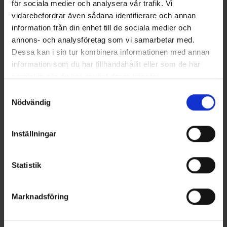
för sociala medier och analysera vår trafik. Vi
vidarebefordrar även sådana identifierare och annan
information från din enhet till de sociala medier och
annons- och analysföretag som vi samarbetar med.
Dessa kan i sin tur kombinera informationen med annan
information som du har tillhandahållit eller som de har
samlat in när du har använt deras tjänster.
Batterien AAA LR03 Smartline
Batterien AA LR6 Smartline
Läs mer om hur vi använder cookies
Samtyckesval
10er-Pack
10er-Pack
Nödvändig
3,95 €
3,95 €
Inställningar
Ähnliche Produkte
Andere kauften auch
Statistik
Für mehr Inspiration!
Marknadsföring
Folgen Sie uns auf Instagram @engelsons_europe