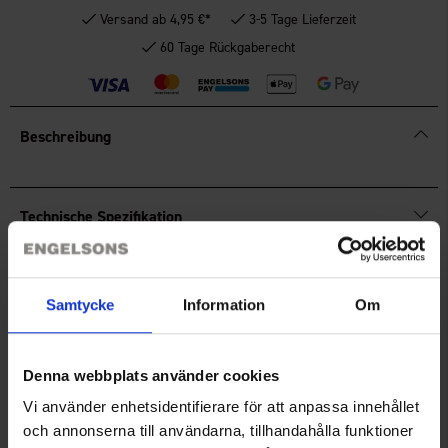
Versand ab 4,95 €*
3-5 Tage Lieferzeit
60 Tage Rückgaberecht
Beschreibung
Mehr anzeigen
Technische Spezifikation
Bewertungen
Samtycke
Information
Om
Sie benötigen vielleicht auch
Denna webbplats använder cookies
Vi använder enhetsidentifierare för att anpassa innehållet
och annonserna till användarna, tillhandahålla funktioner