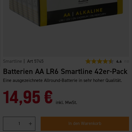
Smartline
| Art
5745
Durchschn
4.6
(
abge
12
)
Batterien AA LR6 Smartline 42er-Pack
Eine ausgezeichnete Allround-Batterie in sehr hoher Qualität.
14,95 €
inkl. MwSt.
In den Warenkorb