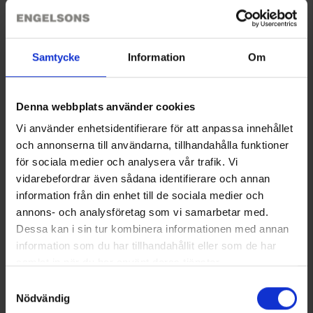
Sie benötigen vielleicht auch
Samtycke
Information
Om
Denna webbplats använder cookies
Vi använder enhetsidentifierare för att anpassa innehållet
och annonserna till användarna, tillhandahålla funktioner
för sociala medier och analysera vår trafik. Vi
vidarebefordrar även sådana identifierare och annan
information från din enhet till de sociala medier och
annons- och analysföretag som vi samarbetar med.
Neverlost Erste Hilfe Basic
Jagdmesser Gummigriff
Dessa kan i sin tur kombinera informationen med annan
Ab
22 €
14,95 €
information som du har tillhandahållit eller som de har
samlat in när du har använt deras tjänster.
Ähnliche Produkte
Läs mer om hur vi använder cookies
Samtyckesval
Andere kauften auch
Nödvändig