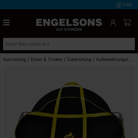
FAQ
AUS SCHWEDEN
/
/
/
Ausrüstung
Essen & Trinken
Zubereitung
Aufbewahrungstasche für Bratpfanne 48cm