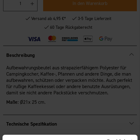
In den Warenkorb
Versand ab 4,95 €*
3-5 Tage Lieferzeit
60 Tage Rückgaberecht
Beschreibung
Aufbewahrungsbeutel aus strapazierfähigem Polyester für
Campingkocher, Kaffee-, Pfannen und andere Dinge, die man
aufbewahren, schützen oder verpacken möchte. Auch perfekt
für rußige Kaffeekessel oder andere benutzte Ausrüstungen,
damit sie nicht andere Packstücke verschmutzen.
Maße:
Ø21x 25 cm.
Technische Spezifikation