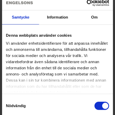
Sie benötigen vielleicht auch
Samtycke
Information
Om
Denna webbplats använder cookies
Vi använder enhetsidentifierare för att anpassa innehållet
och annonserna till användarna, tillhandahålla funktioner
för sociala medier och analysera vår trafik. Vi
vidarebefordrar även sådana identifierare och annan
information från din enhet till de sociala medier och
Grillpfanne Doppelt
annons- och analysföretag som vi samarbetar med.
35 €
Dessa kan i sin tur kombinera informationen med annan
information som du har tillhandahållit eller som de har
Ähnliche Produkte
samlat in när du har använt deras tjänster.
Läs mer om hur vi använder cookies
Andere kauften auch
Samtyckesval
Nödvändig