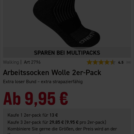
Walking
| Art
2796
Durchschn
4.5
(
abge
88
)
Arbeitssocken Wolle 2er-Pack
Extra loser Bund – extra strapazierfähig
Ab
9,95 €
Kaufe 1 2er-pack für
13 €
Kaufe 3 2er-pack für
29.85 €
(
9.95 €
pro 2er-pack)
Kombiniere Sie gerne die Größen, der Preis wird an der