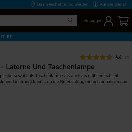
Das Geschäft in Schweden
Kundendienst
Einloggen
UTLET
Durchsch
4.6
(
abg
7
)
1 – Laterne Und Taschenlampe
pe, die sowohl als Taschenlampe als auch als glühendes Licht
iedenen Lichtmodi kannst du die Beleuchtung einfach anpassen und