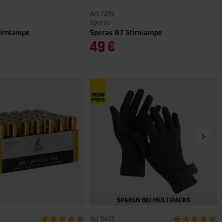
7293
Speras
tirnlampe
Speras B7 Stirnlampe
49 €
n
Bewertung:
4.6 von 5 Sternen
5493
Bewertung:
4