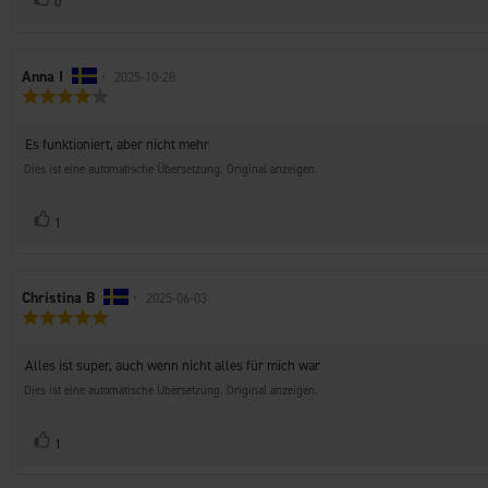
0
zu
Autor
Anna I
•
Bewertungsdatum:
2025-10-28
Bewertung:
der
4.0
Rezension:
von
Rezensionstext:
Es funktioniert, aber nicht mehr
5
Sternen
Dies ist eine automatische Übersetzung. Original anzeigen.
Stimme
Bewertung(en)
1
zu
Autor
Christina B
•
Bewertungsdatum:
2025-06-03
Bewertung:
der
5.0
Rezension:
von
Rezensionstext:
Alles ist super, auch wenn nicht alles für mich war
5
Sternen
Dies ist eine automatische Übersetzung. Original anzeigen.
Stimme
Bewertung(en)
1
zu