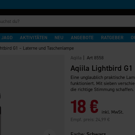
JAGD
AKTIVITÄTEN
NEU
ANGEBOTE
RATGEBER
O
ghtbird G1 – Laterne und Taschenlampe
Aqiila
| Art
8558
Aqiila Lightbird G
Eine unglaublich praktische Lam
funktioniert. Mit sieben versch
die richtige Stimmung schaffen.
18 €
inkl. MwSt.
Empf. preis:
24,99 €
Farbe:
Schwarz