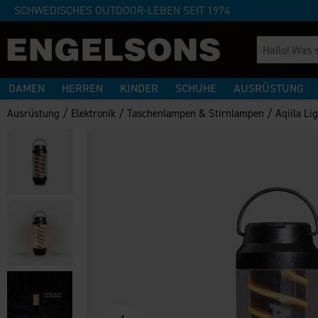
SCHWEDISCHES OUTDOOR-LEBEN SEIT 1974
DAMEN
HERREN
KINDER
SCHUHE
AUSRÜSTUNG
/
/
/
Ausrüstung
Elektronik
Taschenlampen & Stirnlampen
Aqiila Li