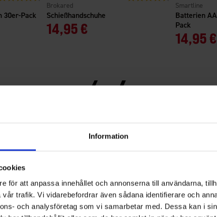
Brokared
Smartline
 30er-Pack
Schießhandschuhe
Batterien AA
14,95 €
Pack
14,95 €
4.6
Bewertung:
4.6
Basierend auf 7 Bewertungen und
Information
von
7 Rezensionen
5
Filter
Sternen
cookies
Bewertung
Bilder
e för att anpassa innehållet och annonserna till användarna, tillh
vår trafik. Vi vidarebefordrar även sådana identifierare och anna
ngen sind ein echter Pluspunkt, und man kann sie auch als Taschenlampe verwenden
nnons- och analysföretag som vi samarbetar med. Dessa kan i sin