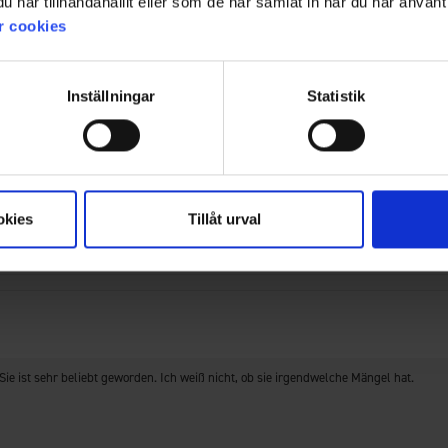
har tillhandahållit eller som de har samlat in när du har använt 
r cookies
Inställningar
Statistik
abend. Ich bin zufrieden.
okies
Tillåt urval
ie ist sehr beliebt geworden. Ich weiß nicht, ob sie irgendwelche Mängel hat.