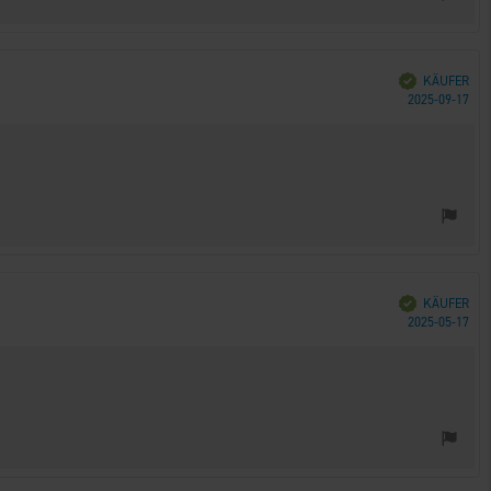
Verifiziert
KÄUFER
Kau
2025-09-17
Verifiziert
KÄUFER
Kau
2025-05-17