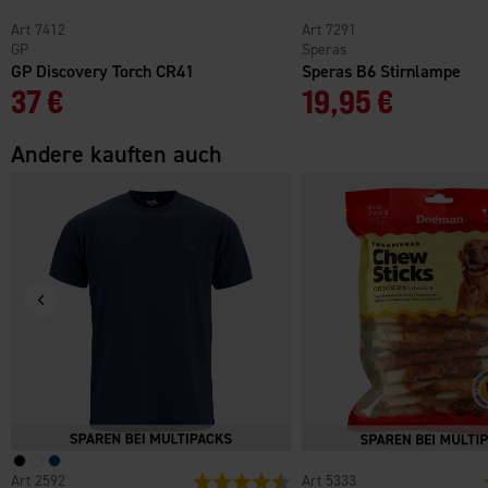
7412
7291
GP
Speras
GP Discovery Torch CR41
Speras B6 Stirnlampe
37 €
19,95 €
Andere kauften auch
2592
Bewertung:
4.4 von 5 Sternen
5333