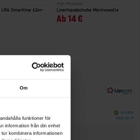
High Mountain
 LR6 Smartline 42er-
Linerhandschuhe Merinowolle
Ab
14 €
Om
Verifiziert
KÄUFER
Kau
andahålla funktioner för
2026-03-19
n information från din enhet
.
 tur kombinera informationen