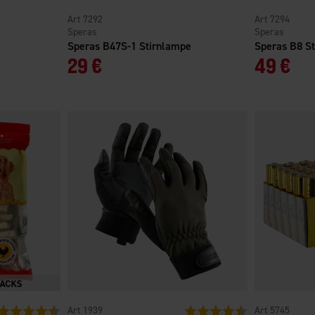
7292
7294
Speras
Speras
Speras B47S-1 Stirnlampe
Speras B8 S
29 €
49 €
Bewertung:
4.8 von 5 Sternen
1939
Bewertung:
4.5 von 5 Sterne
5745