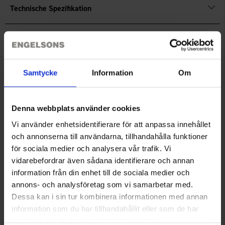
Technische Spezifikation
Bewertungen
Samtycke
Information
Om
Sie benötigen vielleicht auch
Denna webbplats använder cookies
Vi använder enhetsidentifierare för att anpassa innehållet
och annonserna till användarna, tillhandahålla funktioner
för sociala medier och analysera vår trafik. Vi
vidarebefordrar även sådana identifierare och annan
information från din enhet till de sociala medier och
annons- och analysföretag som vi samarbetar med.
Dessa kan i sin tur kombinera informationen med annan
information som du har tillhandahållit eller som de har
Dogman Dogman Geflochtene
Alac Spurlinie Gummi Orange
samlat in när du har använt deras tjänster.
Schleppleine Iris
15 m