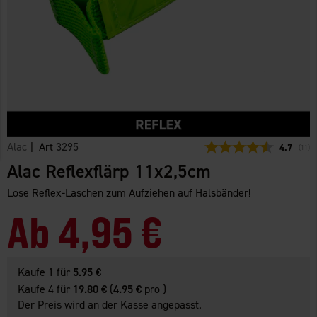
Alac
| Art
3295
Durchschn
4.7
(
abge
11
)
Alac Reflexflärp 11x2,5cm
Lose Reflex-Laschen zum Aufziehen auf Halsbänder!
Ab
4,95 €
Kaufe 1 für
5.95 €
Kaufe 4 für
19.80 €
(
4.95 €
pro )
Der Preis wird an der Kasse angepasst.