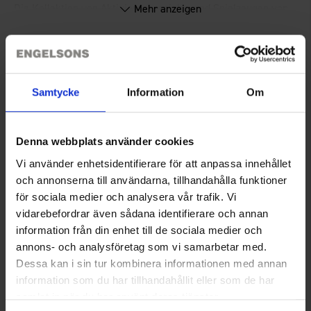
Die Kollektion von Aktivierungsspielen und Spielzeugen von
Mehr anzeigen
Nina Ottosson ist darauf ausgelegt, den Hund mental zu
stimulieren und gleichzeitig die Beziehung und Bindung zu
seinem Besitzer zu stärken.
Technische Spezifikation
Jedes Design hat einen einzigartigen Mechanismus, der sowohl
mentale als auch physische Herausforderungen bietet, um
Samtycke
Information
Om
durch verschiedene Problemlösungen den verstecktes Snack
zu finden. Perfekt für Hunde jeden Alters, jeder Größe und
Sie benötigen vielleicht auch
Rasse.
Denna webbplats använder cookies
Vi använder enhetsidentifierare för att anpassa innehållet
och annonserna till användarna, tillhandahålla funktioner
för sociala medier och analysera vår trafik. Vi
vidarebefordrar även sådana identifierare och annan
information från din enhet till de sociala medier och
annons- och analysföretag som vi samarbetar med.
Dessa kan i sin tur kombinera informationen med annan
information som du har tillhandahållit eller som de har
Dogman Lieblingssnack 750 g
Dogman Kotbeutel 50er-Pack
samlat in när du har använt deras tjänster.
Ab
3,95 €
1,95 €