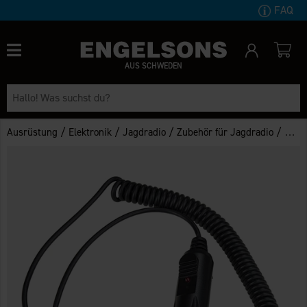
FAQ
AUS SCHWEDEN
/
/
/
/
Ausrüstung
Elektronik
Jagdradio
Zubehör für Jagdradio
12 Vo