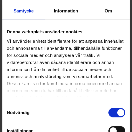
Samtycke
Information
Om
Denna webbplats använder cookies
Vi använder enhetsidentifierare för att anpassa innehållet
och annonserna till användarna, tillhandahålla funktioner
för sociala medier och analysera vår trafik. Vi
Smartline Autoladegerät PD
Stretch-Handschuhe 3er-Pack
vidarebefordrar även sådana identifierare och annan
45W
Ab
4 €
information från din enhet till de sociala medier och
18 €
annons- och analysföretag som vi samarbetar med.
Dessa kan i sin tur kombinera informationen med annan
Ähnliche Produkte
information som du har tillhandahållit eller som de har
samlat in när du har använt deras tjänster.
Andere kauften auch
Läs mer om hur vi använder cookies
Samtyckesval
Nödvändig
Inställningar