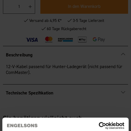
In den Warenkorb
Versand ab 4,95 €*
3-5 Tage Lieferzeit
60 Tage Rückgaberecht
Beschreibung
12-V-Kabel passend für Hunter-Ladegerät (nicht passend für
ComMaster).
Technische Spezifikation
Sie benötigen vielleicht auch