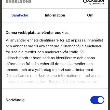
Sie benötigen vielleicht auch
Samtycke
Information
Om
Denna webbplats använder cookies
Vi använder enhetsidentifierare för att anpassa innehållet
och annonserna till användarna, tillhandahålla funktioner
för sociala medier och analysera vår trafik. Vi
vidarebefordrar även sådana identifierare och annan
Nordic Gamekeeper APEX PRO
Nordic Gamekeeper APEX
information från din enhet till de sociala medier och
169 €
ULTRA
annons- och analysföretag som vi samarbetar med.
299 €
Dessa kan i sin tur kombinera informationen med annan
information som du har tillhandahållit eller som de har
Ähnliche Produkte
samlat in när du har använt deras tjänster.
Läs mer om hur vi använder cookies
Andere kauften auch
Samtyckesval
Nödvändig